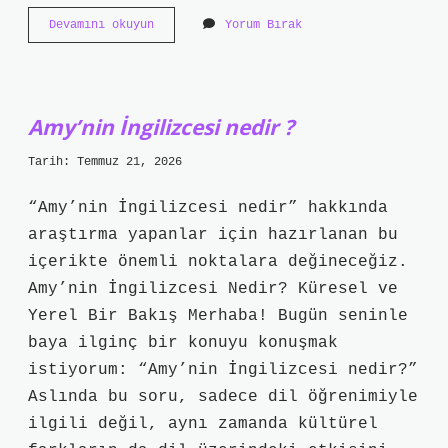
IBAN’ın
Devamını okuyun
Yorum Bırak
son
kaç
hanesi
hesap
numarası
Amy’nin İngilizcesi nedir ?
iş
bankası
Tarih: Temmuz 21, 2026
?
“Amy’nin İngilizcesi nedir” hakkında
araştırma yapanlar için hazırlanan bu
içerikte önemli noktalara değineceğiz.
Amy’nin İngilizcesi Nedir? Küresel ve
Yerel Bir Bakış Merhaba! Bugün seninle
baya ilginç bir konuyu konuşmak
istiyorum: “Amy’nin İngilizcesi nedir?”
Aslında bu soru, sadece dil öğrenimiyle
ilgili değil, aynı zamanda kültürel