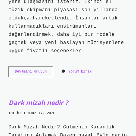
yere ulaşmasını isteriz. İkinci el
müzik ekipmanı piyasası son yıllarda
oldukça hareketlendi. İnsanlar artık
kullanmadıkları enstrümanları
değerlendirmek, daha iyi bir modele
geçmek veya yeni başlayan müzisyenlere
uygun fiyatlı seçenekler…
Zuhal
Devamını okuyun
Yorum Bırak
Müzik
ikinci
el
alıyor
mu
Dark mizah nedir ?
?
Tarih: Temmuz 17, 2026
Dark Mizah Nedir? Gülmenin Karanlık
Tarafını Anlamak Bazen hayat öyle garip