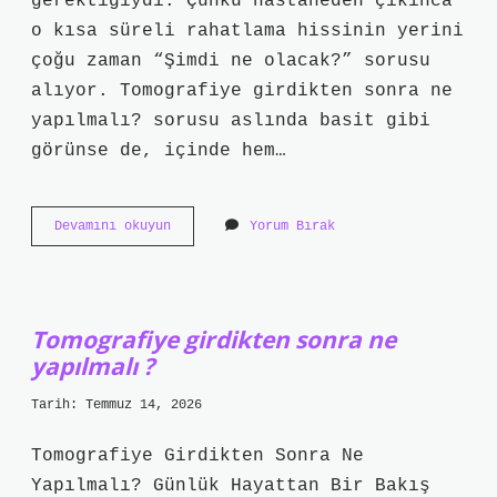
gerektiğiydi. Çünkü hastaneden çıkınca
o kısa süreli rahatlama hissinin yerini
çoğu zaman “Şimdi ne olacak?” sorusu
alıyor. Tomografiye girdikten sonra ne
yapılmalı? sorusu aslında basit gibi
görünse de, içinde hem…
Tomografiye
Devamını okuyun
Yorum Bırak
girdikten
sonra
ne
yapılmalı
?
Tomografiye girdikten sonra ne
yapılmalı ?
Tarih: Temmuz 14, 2026
Tomografiye Girdikten Sonra Ne
Yapılmalı? Günlük Hayattan Bir Bakış