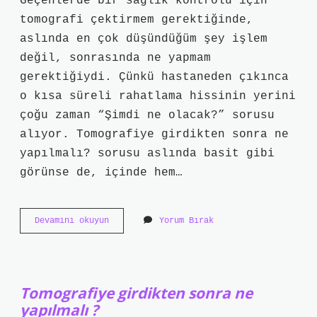
Geçenlerde bir sağlık kontrolü için
tomografi çektirmem gerektiğinde,
aslında en çok düşündüğüm şey işlem
değil, sonrasında ne yapmam
gerektiğiydi. Çünkü hastaneden çıkınca
o kısa süreli rahatlama hissinin yerini
çoğu zaman “Şimdi ne olacak?” sorusu
alıyor. Tomografiye girdikten sonra ne
yapılmalı? sorusu aslında basit gibi
görünse de, içinde hem…
Tomografiye
Devamını okuyun
Yorum Bırak
girdikten
sonra
ne
yapılmalı
?
Tomografiye girdikten sonra ne
yapılmalı ?