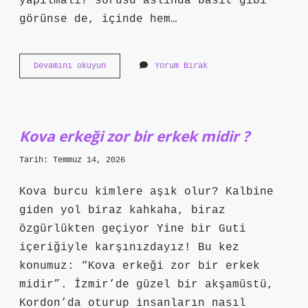
yapılmalı? sorusu aslında basit gibi
görünse de, içinde hem…
Tomografiye
Devamını okuyun
Yorum Bırak
girdikten
sonra
ne
yapılmalı
?
Kova erkeği zor bir erkek midir ?
Tarih: Temmuz 14, 2026
Kova burcu kimlere aşık olur? Kalbine
giden yol biraz kahkaha, biraz
özgürlükten geçiyor Yine bir Guti
içeriğiyle karşınızdayız! Bu kez
konumuz: “Kova erkeği zor bir erkek
midir”. İzmir’de güzel bir akşamüstü,
Kordon’da oturup insanların nasıl