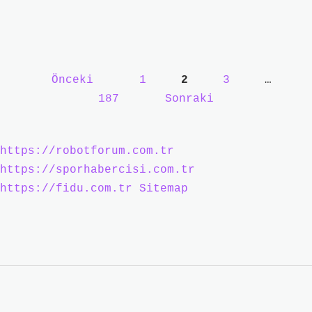
bir
erkek
midir
?
Yazı
Önceki
1
2
3
…
sayfalaması
187
Sonraki
https://robotforum.com.tr
https://sporhabercisi.com.tr
https://fidu.com.tr
Sitemap
Sidebar