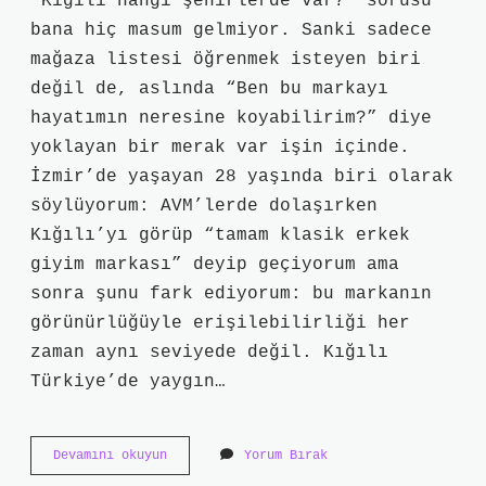
“Kığılı hangi şehirlerde var?” sorusu
bana hiç masum gelmiyor. Sanki sadece
mağaza listesi öğrenmek isteyen biri
değil de, aslında “Ben bu markayı
hayatımın neresine koyabilirim?” diye
yoklayan bir merak var işin içinde.
İzmir’de yaşayan 28 yaşında biri olarak
söylüyorum: AVM’lerde dolaşırken
Kığılı’yı görüp “tamam klasik erkek
giyim markası” deyip geçiyorum ama
sonra şunu fark ediyorum: bu markanın
görünürlüğüyle erişilebilirliği her
zaman aynı seviyede değil. Kığılı
Türkiye’de yaygın…
Kığılı
Devamını okuyun
Yorum Bırak
hangi