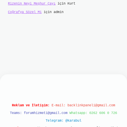
Rizenin Neyi Meşhur Çayı
için
Kurt
Coğrafya Sözel Mi
için
admin
bet mobil giriş
ilbet giriş
grand opera bet
http
Reklam ve İletişim:
E-mail:
backlinkpaneli@gmail.com
Teams:
forumhizmeti@gmail.com
Whatsapp: 0262 606 0 726
Telegram: @karabul