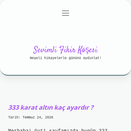
menüyü
Anasayfa
Gizlilik Politikası
aç
Yasal Uyarı
Hakkımızda
Sevimli Fikir Köşesi
Neşeli hikayelerle gününü aydınlat!
Sevimli
Fikir
333 karat altın kaç ayardır ?
Köşesi
Tarih: Temmuz 24, 2026
Yazılar