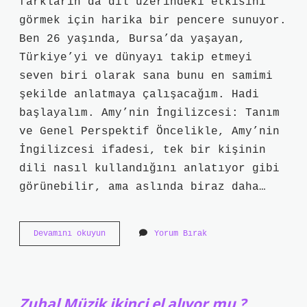
farkların da dil üzerindeki etkisini
görmek için harika bir pencere sunuyor.
Ben 26 yaşında, Bursa’da yaşayan,
Türkiye’yi ve dünyayı takip etmeyi
seven biri olarak sana bunu en samimi
şekilde anlatmaya çalışacağım. Hadi
başlayalım. Amy’nin İngilizcesi: Tanım
ve Genel Perspektif Öncelikle, Amy’nin
İngilizcesi ifadesi, tek bir kişinin
dili nasıl kullandığını anlatıyor gibi
görünebilir, ama aslında biraz daha…
Amy’nin
Devamını okuyun
Yorum Bırak
İngilizcesi
nedir
?
Zuhal Müzik ikinci el alıyor mu ?