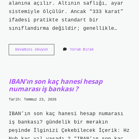
alanına açılır. Altının saflığı, ayar
sistemiyle ölçülür. Ancak “333 karat”
ifadesi pratikte standart bir
sınıflandırma değildir; genellikle…
333
Devamını okuyun
Yorum Bırak
karat
altın
kaç
ayardır
?
IBAN’ın son kaç hanesi hesap
numarası iş bankası ?
Tarih: Temmuz 23, 2026
IBAN’ın son kaç hanesi hesap numarası
iş bankası? gündelik bir merakın
peşinde İlginizi Çekebilecek İçerik: Hz