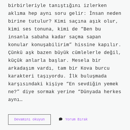
birbirleriyle tanıştığını izlerken
aklıma hep aynı soru gelir: İnsan neden
birine tutulur? Kimi saçına aşık olur,
kimi ses tonuna, kimi de “Ben bu
insanla sabaha kadar saçma sapan
konular konuşabilirim” hissine kapılır.
Çünkü aşk bazen büyük cümlelerle değil,
küçük anlarla başlar. Mesela bir
arkadaşım vardı, tam bir Kova burcu
karakteri taşıyordu. İlk buluşmada
karşısındaki kişiye “En sevdiğin yemek
ne?” diye sormak yerine “Dünyada herkes
aynı…
Kova
Devamını okuyun
Yorum Bırak
erkeği
zor