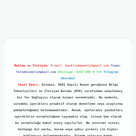
giriş
ilbet giriş
grand opera bet
https://www.betexper.xyz/
Reklam ve İletişim:
E-mail:
backlinkpaneli@gmail.com
Teams:
forumhizmeti@gmail.com
Whatsapp: 0262 606 0 726
Telegram:
@karabul
Yasal Uyarı:
Sitemiz, 5651 Sayılı Kanun gereğince Bilgi
Teknolojileri ve İletişim Kurumu (BTK) tarafından onaylanmış
bir Yer Sağlayıcı olarak hizmet vermektedir. Bu nedenle,
sitedeki içerikleri proaktif olarak denetleme veya araştırma
yükümlülüğümüz bulunmamaktadır. Ancak, üyelerimiz yazdıkları
içeriklerin sorumluluğunu taşımakta olup, siteye üye olarak
bu sorumluluğu kabul etmiş sayılırlar. Bu internet sitesi,
herhangi bir marka, kurum veya şahıs şirketi ile hiçbir
bağlantısı bulunmamaktadır. Sitede yalnızca kendi