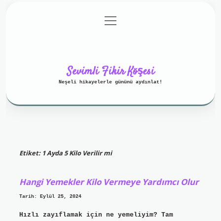
menüyü
Anasayfa
Gizlilik Politikası
aç
Yasal Uyarı
Hakkımızda
Sevimli Fikir Köşesi
Neşeli hikayelerle gününü aydınlat!
Etiket:
1 Ayda 5 Kilo Verilir mi
Hangi Yemekler Kilo Vermeye Yardımcı Olur
Tarih: Eylül 25, 2024
Hızlı zayıflamak için ne yemeliyim? Tam