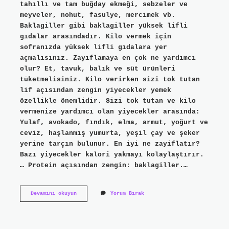
tahıllı ve tam buğday ekmeği, sebzeler ve
meyveler, nohut, fasulye, mercimek vb.
Baklagiller gibi baklagiller yüksek lifli
gıdalar arasındadır. Kilo vermek için
sofranızda yüksek lifli gıdalara yer
açmalısınız. Zayıflamaya en çok ne yardımcı
olur? Et, tavuk, balık ve süt ürünleri
tüketmelisiniz. Kilo verirken sizi tok tutan
lif açısından zengin yiyecekler yemek
özellikle önemlidir. Sizi tok tutan ve kilo
vermenize yardımcı olan yiyecekler arasında:
Yulaf, avokado, fındık, elma, armut, yoğurt ve
ceviz, haşlanmış yumurta, yeşil çay ve şeker
yerine tarçın bulunur. En iyi ne zayiflatır?
Bazı yiyecekler kalori yakmayı kolaylaştırır.
… Protein açısından zengin: baklagiller.…
Hangi
Devamını okuyun
Yorum Bırak
Yemekler
Kilo
Vermeye
Yardımcı
Olur