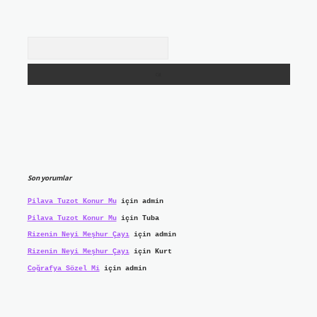
Arama
Son yorumlar
Pilava Tuzot Konur Mu
için
admin
Pilava Tuzot Konur Mu
için
Tuba
Rizenin Neyi Meşhur Çayı
için
admin
Rizenin Neyi Meşhur Çayı
için
Kurt
Coğrafya Sözel Mi
için
admin