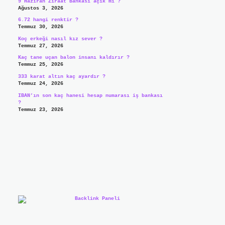
9 Haziran Ziraat Bankası açık mı ?
Ağustos 3, 2026
6.72 hangi renktir ?
Temmuz 30, 2026
Koç erkeği nasıl kız sever ?
Temmuz 27, 2026
Kaç tane uçan balon insanı kaldırır ?
Temmuz 25, 2026
333 karat altın kaç ayardır ?
Temmuz 24, 2026
IBAN’ın son kaç hanesi hesap numarası iş bankası
?
Temmuz 23, 2026