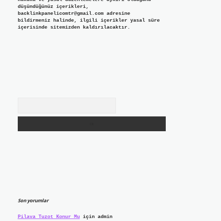
düşündüğünüz içerikleri,
backlinkpanelicomtr@gmail.com
adresine
bildirmeniz halinde, ilgili içerikler yasal süre
içerisinde sitemizden kaldırılacaktır.
Arama
Son yorumlar
Pilava Tuzot Konur Mu
için
admin