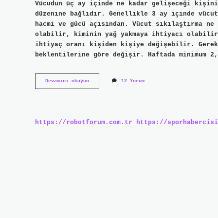
Vücudun üç ay içinde ne kadar gelişeceği kişini
düzenine bağlıdır. Genellikle 3 ay içinde vücut
hacmi ve gücü açısından. Vücut sıkılaştırma ne 
olabilir, kiminin yağ yakmaya ihtiyacı olabilir
ihtiyaç oranı kişiden kişiye değişebilir. Gerek
beklentilerine göre değişir. Haftada minimum 2,
Sıkılaşma
Devamını okuyun
12 Yorum
Ne
Kadar
Sürede
Olur
https://robotforum.com.tr
https://sporhabercisi