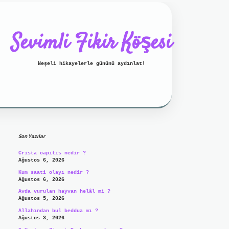
Sevimli Fikir Köşesi
Neşeli hikayelerle gününü aydınlat!
Sidebar
ilbet mobil giriş
ilbet giriş
g
Son Yazılar
Crista capitis nedir ?
Ağustos 6, 2026
Kum saati olayı nedir ?
Ağustos 6, 2026
Avda vurulan hayvan helâl mi ?
Ağustos 5, 2026
Allahından bul beddua mı ?
Ağustos 3, 2026