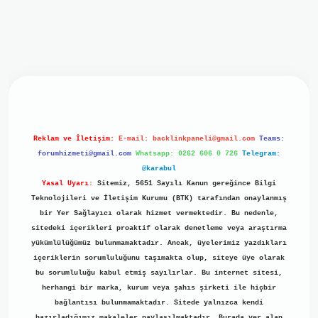
iriş
ilbet giriş
grand opera bet
https://www.betexper.xyz/
b
Reklam ve İletişim:
E-mail:
backlinkpaneli@gmail.com
Teams:
forumhizmeti@gmail.com
Whatsapp: 0262 606 0 726
Telegram:
@karabul
Yasal Uyarı:
Sitemiz, 5651 Sayılı Kanun gereğince Bilgi
Teknolojileri ve İletişim Kurumu (BTK) tarafından onaylanmış
bir Yer Sağlayıcı olarak hizmet vermektedir. Bu nedenle,
sitedeki içerikleri proaktif olarak denetleme veya araştırma
yükümlülüğümüz bulunmamaktadır. Ancak, üyelerimiz yazdıkları
içeriklerin sorumluluğunu taşımakta olup, siteye üye olarak
bu sorumluluğu kabul etmiş sayılırlar. Bu internet sitesi,
herhangi bir marka, kurum veya şahıs şirketi ile hiçbir
bağlantısı bulunmamaktadır. Sitede yalnızca kendi
hazırladığımız makaleler paylaşılmaktadır. Burada yer alan