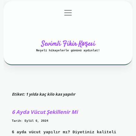
menüyü
Anasayfa
Gizlilik Politikası
aç
Yasal Uyarı
Hakkımızda
Sevimli Fikir Köşesi
Neşeli hikayelerle gününü aydınlat!
Etiket:
1 yılda kaç kilo kas yapılır
6 Ayda Vücut Şekillenir Mi
Tarih: Eylül 6, 2024
6 ayda vücut yapılır mı? Diyetiniz kaliteli