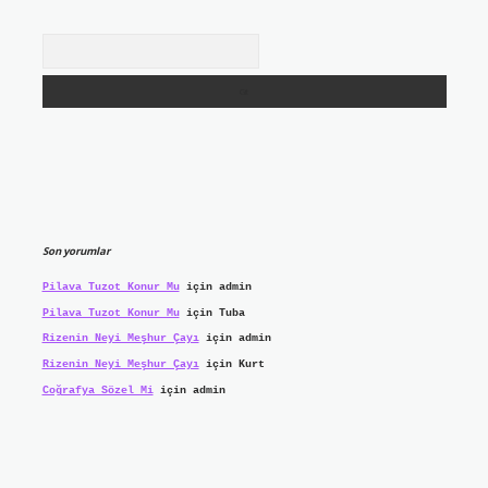
Arama
Son yorumlar
Pilava Tuzot Konur Mu
için
admin
Pilava Tuzot Konur Mu
için
Tuba
Rizenin Neyi Meşhur Çayı
için
admin
Rizenin Neyi Meşhur Çayı
için
Kurt
Coğrafya Sözel Mi
için
admin