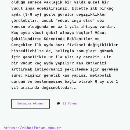
olduğu sürece yaklaşık bir yılda güzel bir
vücut inşa edebilirsiniz. Elbette ilk birkaç
ayda (3-6 ay) gözle görülür değişiklikler
görülebilir, ancak “vücut inşa etme” söz
konusu olduğunda en az 1 yıla ihtiyaç vardır.
Kaç ayda vücut şekil almaya başlar? Vücut
Şekillendirme Sürecinde Beklentiler ve
Gerçekler İlk ayda bazı fiziksel değişiklikler
hissedilebilse de, belirgin sonuçları görmek
için genellikle üç ila altı ay gerekir. Fit
bir vücut kaç ayda yapılır? Kas kütlenizi
arttırmak istiyorsanız şekillenme için gereken
süre; kişinin genetik kas yapısı, metabolik
durumu ve beslenmesine bağlı olarak 6 ay ile 1
yıl arasında değişmektedir.…
6
Devamını okuyun
12 Yorum
Ayda
Vücut
Şekillenir
Mi
https://robotforum.com.tr