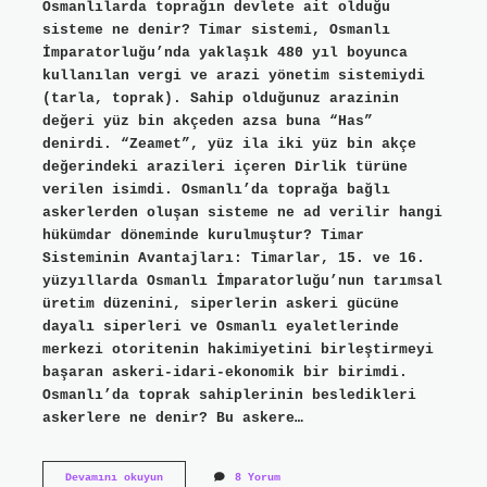
Osmanlılarda toprağın devlete ait olduğu
sisteme ne denir? Timar sistemi, Osmanlı
İmparatorluğu’nda yaklaşık 480 yıl boyunca
kullanılan vergi ve arazi yönetim sistemiydi
(tarla, toprak). Sahip olduğunuz arazinin
değeri yüz bin akçeden azsa buna “Has”
denirdi. “Zeamet”, yüz ila iki yüz bin akçe
değerindeki arazileri içeren Dirlik türüne
verilen isimdi. Osmanlı’da toprağa bağlı
askerlerden oluşan sisteme ne ad verilir hangi
hükümdar döneminde kurulmuştur? Timar
Sisteminin Avantajları: Timarlar, 15. ve 16.
yüzyıllarda Osmanlı İmparatorluğu’nun tarımsal
üretim düzenini, siperlerin askeri gücüne
dayalı siperleri ve Osmanlı eyaletlerinde
merkezi otoritenin hakimiyetini birleştirmeyi
başaran askeri-idari-ekonomik bir birimdi.
Osmanlı’da toprak sahiplerinin besledikleri
askerlere ne denir? Bu askere…
Osmanlıda
Devamını okuyun
8 Yorum