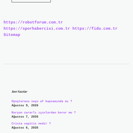
Toprağa
Bağlı
Askerlerden
Oluşan
Sisteme
https://robotforum.com.tr
Ne
Ad
https://sporhabercisi.com.tr
https://fidu.com.tr
Verilir
Sitemap
Sidebar
Son Yazılar
Uyuşturucu suçu af kapsamında mı ?
Ağustos 9, 2026
Kurşun zararlı ışınlardan korur mu ?
Ağustos 7, 2026
Crista capitis nedir ?
Ağustos 6, 2026