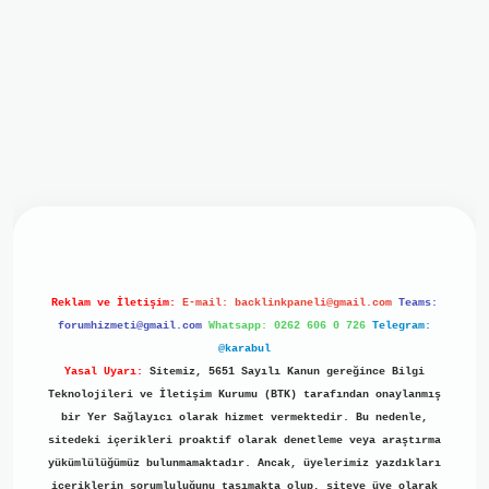
iriş
ilbet giriş
grand opera bet
https://www.betexper.xyz/
b
Reklam ve İletişim:
E-mail:
backlinkpaneli@gmail.com
Teams:
forumhizmeti@gmail.com
Whatsapp: 0262 606 0 726
Telegram:
@karabul
Yasal Uyarı:
Sitemiz, 5651 Sayılı Kanun gereğince Bilgi
Teknolojileri ve İletişim Kurumu (BTK) tarafından onaylanmış
bir Yer Sağlayıcı olarak hizmet vermektedir. Bu nedenle,
sitedeki içerikleri proaktif olarak denetleme veya araştırma
yükümlülüğümüz bulunmamaktadır. Ancak, üyelerimiz yazdıkları
içeriklerin sorumluluğunu taşımakta olup, siteye üye olarak