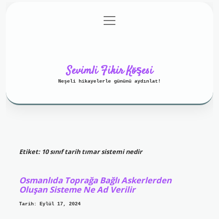
menüyü
Anasayfa
Gizlilik Politikası
aç
Yasal Uyarı
Hakkımızda
Sevimli Fikir Köşesi
Neşeli hikayelerle gününü aydınlat!
Etiket:
10 sınıf tarih tımar sistemi nedir
Osmanlıda Toprağa Bağlı Askerlerden
Oluşan Sisteme Ne Ad Verilir
Tarih: Eylül 17, 2024