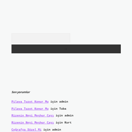
Arama
Son yorumlar
Pilava Tuzot Konur Mu
için
admin
Pilava Tuzot Konur Mu
için
Tuba
Rizenin Neyi Meşhur Çayı
için
admin
Rizenin Neyi Meşhur Çayı
için
Kurt
Coğrafya Sözel Mi
için
admin