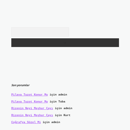
Arama
Son yorumlar
Pilava Tuzot Konur Mu
için
admin
Pilava Tuzot Konur Mu
için
Tuba
Rizenin Neyi Meşhur Çayı
için
admin
Rizenin Neyi Meşhur Çayı
için
Kurt
Coğrafya Sözel Mi
için
admin