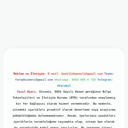
iriş
ilbet giriş
grand opera bet
https://www.betexper.xyz/
b
Reklam ve İletişim:
E-mail:
backlinkpaneli@gmail.com
Teams:
forumhizmeti@gmail.com
Whatsapp: 0262 606 0 726
Telegram:
@karabul
Yasal Uyarı:
Sitemiz, 5651 Sayılı Kanun gereğince Bilgi
Teknolojileri ve İletişim Kurumu (BTK) tarafından onaylanmış
bir Yer Sağlayıcı olarak hizmet vermektedir. Bu nedenle,
sitedeki içerikleri proaktif olarak denetleme veya araştırma
yükümlülüğümüz bulunmamaktadır. Ancak, üyelerimiz yazdıkları
içeriklerin sorumluluğunu taşımakta olup, siteye üye olarak
bu sorumluluğu kabul etmiş sayılırlar. Bu internet sitesi,