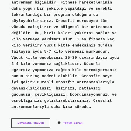
antrenman biçimidir. Fitness hareketlerinin
daha yoğun bir şekilde yapıldığı ve sürekli
tekrarlandığı bir program olduğunu da
söyleyebilirsiniz. Crossfit neredeyse tüm
vücudu çalıştırır ve bölgesel bir antrenman
değildir. Bu, hızlı kalori yakımını sağlar ve
kilo vermeye yardımcı olur. 1 ay fitness kaç
kilo verilir? Vücut kitle endeksiniz 30’dan
fazlaysa ayda 5-7 kilo vermeniz mümkündür.
Vücut kitle endeksiniz 25-30 civarındaysa ayda
2-4 kilo vermeniz sağlıklıdır. Düzenli
egzersiz yapmanıza rağmen kilo veremiyorsanız
bunun birkaç nedeni olabilir. Crossfit neye
iyi gelir? Düzenli Crossfit antrenmanlarıyla
dayanıklılığınızı, hızınızı, patlayıcı
gücünüzü, çevikliğinizi, koordinasyonunuzu ve
esnekliğinizi geliştirebilirsiniz. Crossfit
antrenmanlarıyla daha kısa sürede…
Crossfit
Devamını okuyun
Yorum Bırak
Ile
Kilo