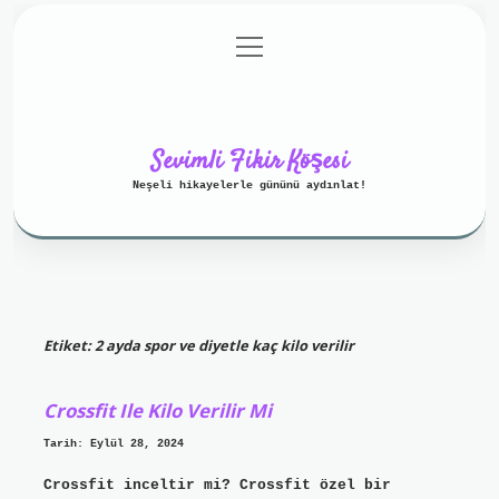
menüyü
Anasayfa
Gizlilik Politikası
aç
Yasal Uyarı
Hakkımızda
Sevimli Fikir Köşesi
Neşeli hikayelerle gününü aydınlat!
Etiket:
2 ayda spor ve diyetle kaç kilo verilir
Crossfit Ile Kilo Verilir Mi
Tarih: Eylül 28, 2024
Crossfit inceltir mi? Crossfit özel bir