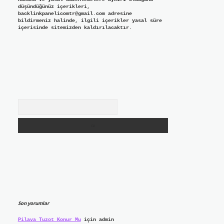
düşündüğünüz içerikleri,
backlinkpanelicomtr@gmail.com
adresine
bildirmeniz halinde, ilgili içerikler yasal süre
içerisinde sitemizden kaldırılacaktır.
Arama
Son yorumlar
Pilava Tuzot Konur Mu
için
admin