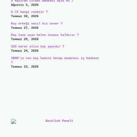
9 Haziran Ziraat Bankası açık mı ?
Ağustos 3, 2026
6.72 hangi renktir ?
Temmuz 30, 2026
Koç erkeği nasıl kız sever ?
Temmuz 27, 2026
Kaç tane uçan balon insanı kaldırır ?
Temmuz 25, 2026
333 karat altın kaç ayardır ?
Temmuz 24, 2026
IBAN’ın son kaç hanesi hesap numarası iş bankası
?
Temmuz 23, 2026