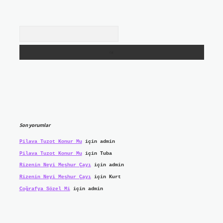
Arama
Son yorumlar
Pilava Tuzot Konur Mu
için
admin
Pilava Tuzot Konur Mu
için
Tuba
Rizenin Neyi Meşhur Çayı
için
admin
Rizenin Neyi Meşhur Çayı
için
Kurt
Coğrafya Sözel Mi
için
admin