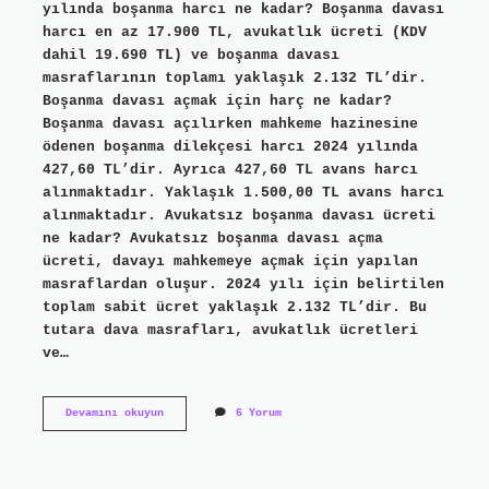
yılında boşanma harcı ne kadar? Boşanma davası
harcı en az 17.900 TL, avukatlık ücreti (KDV
dahil 19.690 TL) ve boşanma davası
masraflarının toplamı yaklaşık 2.132 TL’dir.
Boşanma davası açmak için harç ne kadar?
Boşanma davası açılırken mahkeme hazinesine
ödenen boşanma dilekçesi harcı 2024 yılında
427,60 TL’dir. Ayrıca 427,60 TL avans harcı
alınmaktadır. Yaklaşık 1.500,00 TL avans harcı
alınmaktadır. Avukatsız boşanma davası ücreti
ne kadar? Avukatsız boşanma davası açma
ücreti, davayı mahkemeye açmak için yapılan
masraflardan oluşur. 2024 yılı için belirtilen
toplam sabit ücret yaklaşık 2.132 TL’dir. Bu
tutara dava masrafları, avukatlık ücretleri
ve…
Boşanmak
Devamını okuyun
6 Yorum
Için
Harç
Parası
Ne
Kadar