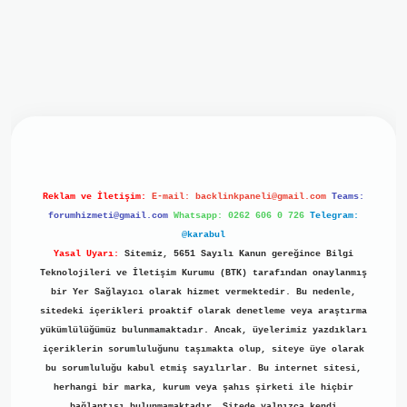
iriş
ilbet giriş
grand opera bet
https://www.betexper.xyz/
b
Reklam ve İletişim:
E-mail:
backlinkpaneli@gmail.com
Teams:
forumhizmeti@gmail.com
Whatsapp: 0262 606 0 726
Telegram:
@karabul
Yasal Uyarı:
Sitemiz, 5651 Sayılı Kanun gereğince Bilgi
Teknolojileri ve İletişim Kurumu (BTK) tarafından onaylanmış
bir Yer Sağlayıcı olarak hizmet vermektedir. Bu nedenle,
sitedeki içerikleri proaktif olarak denetleme veya araştırma
yükümlülüğümüz bulunmamaktadır. Ancak, üyelerimiz yazdıkları
içeriklerin sorumluluğunu taşımakta olup, siteye üye olarak
bu sorumluluğu kabul etmiş sayılırlar. Bu internet sitesi,
herhangi bir marka, kurum veya şahıs şirketi ile hiçbir
bağlantısı bulunmamaktadır. Sitede yalnızca kendi