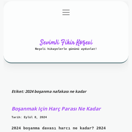
menüyü
Anasayfa
Gizlilik Politikası
aç
Yasal Uyarı
Hakkımızda
Sevimli Fikir Köşesi
Neşeli hikayelerle gününü aydınlat!
Etiket:
2024 boşanma nafakası ne kadar
Boşanmak Için Harç Parası Ne Kadar
Tarih: Eylül 8, 2024
2024 boşanma davası harcı ne kadar? 2024