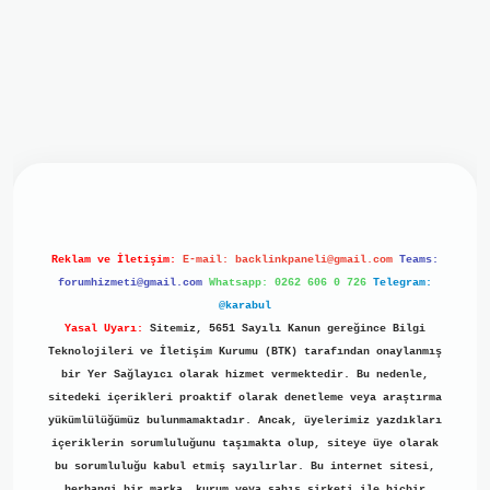
il giriş
ilbet giriş
grand opera bet
https://www.betexper.x
Reklam ve İletişim:
E-mail:
backlinkpaneli@gmail.com
Teams:
forumhizmeti@gmail.com
Whatsapp: 0262 606 0 726
Telegram:
@karabul
Yasal Uyarı:
Sitemiz, 5651 Sayılı Kanun gereğince Bilgi
Teknolojileri ve İletişim Kurumu (BTK) tarafından onaylanmış
bir Yer Sağlayıcı olarak hizmet vermektedir. Bu nedenle,
sitedeki içerikleri proaktif olarak denetleme veya araştırma
yükümlülüğümüz bulunmamaktadır. Ancak, üyelerimiz yazdıkları
içeriklerin sorumluluğunu taşımakta olup, siteye üye olarak
bu sorumluluğu kabul etmiş sayılırlar. Bu internet sitesi,
herhangi bir marka, kurum veya şahıs şirketi ile hiçbir