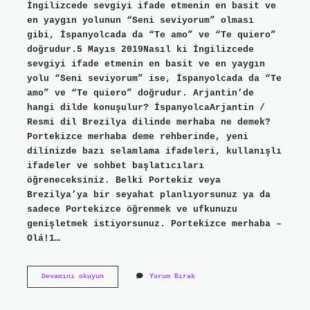
İngilizcede sevgiyi ifade etmenin en basit ve
en yaygın yolunun “Seni seviyorum” olması
gibi, İspanyolcada da “Te amo” ve “Te quiero”
doğrudur.5 Mayıs 2019Nasıl ki İngilizcede
sevgiyi ifade etmenin en basit ve en yaygın
yolu “Seni seviyorum” ise, İspanyolcada da “Te
amo” ve “Te quiero” doğrudur. Arjantin’de
hangi dilde konuşulur? İspanyolcaArjantin /
Resmi dil Brezilya dilinde merhaba ne demek?
Portekizce merhaba deme rehberinde, yeni
dilinizde bazı selamlama ifadeleri, kullanışlı
ifadeler ve sohbet başlatıcıları
öğreneceksiniz. Belki Portekiz veya
Brezilya’ya bir seyahat planlıyorsunuz ya da
sadece Portekizce öğrenmek ve ufkunuzu
genişletmek istiyorsunuz. Portekizce merhaba –
Olá!1…
Arjantin
Devamını okuyun
Yorum Bırak
Dilinde
Merhaba
Ne