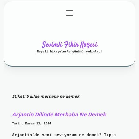
menüyü
Anasayfa
Gizlilik Politikası
aç
Yasal Uyarı
Hakkımızda
Sevimli Fikir Köşesi
Neşeli hikayelerle gününü aydınlat!
Etiket:
5 dilde merhaba ne demek
Arjantin Dilinde Merhaba Ne Demek
Tarih: Kasım 13, 2024
Arjantin’de seni seviyorum ne demek? Tıpkı