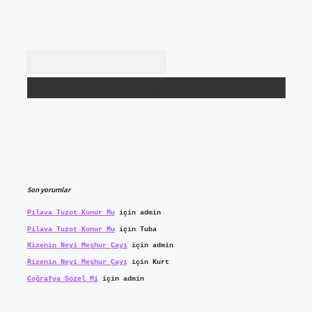
Arama
Son yorumlar
Pilava Tuzot Konur Mu
için
admin
Pilava Tuzot Konur Mu
için
Tuba
Rizenin Neyi Meşhur Çayı
için
admin
Rizenin Neyi Meşhur Çayı
için
Kurt
Coğrafya Sözel Mi
için
admin