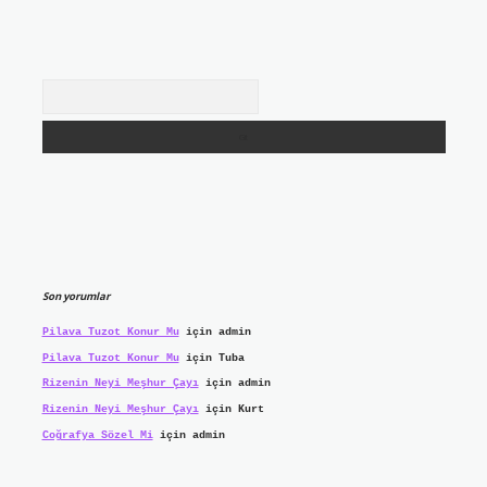
Arama
Son yorumlar
Pilava Tuzot Konur Mu
için
admin
Pilava Tuzot Konur Mu
için
Tuba
Rizenin Neyi Meşhur Çayı
için
admin
Rizenin Neyi Meşhur Çayı
için
Kurt
Coğrafya Sözel Mi
için
admin