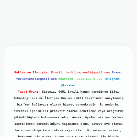
iriş
ilbet giriş
grand opera bet
https://www.betexper.xyz/
b
Reklam ve İletişim:
E-mail:
backlinkpaneli@gmail.com
Teams:
forumhizmeti@gmail.com
Whatsapp: 0262 606 0 726
Telegram:
@karabul
Yasal Uyarı:
Sitemiz, 5651 Sayılı Kanun gereğince Bilgi
Teknolojileri ve İletişim Kurumu (BTK) tarafından onaylanmış
bir Yer Sağlayıcı olarak hizmet vermektedir. Bu nedenle,
sitedeki içerikleri proaktif olarak denetleme veya araştırma
yükümlülüğümüz bulunmamaktadır. Ancak, üyelerimiz yazdıkları
içeriklerin sorumluluğunu taşımakta olup, siteye üye olarak
bu sorumluluğu kabul etmiş sayılırlar. Bu internet sitesi,
herhangi bir marka, kurum veya şahıs şirketi ile hiçbir