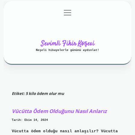
menüyü
Anasayfa
Gizlilik Politikası
aç
Yasal Uyarı
Hakkımızda
Sevimli Fikir Köşesi
Neşeli hikayelerle gününü aydınlat!
Etiket:
5 kilo ödem olur mu
Vücütta Ödem Olduğunu Nasıl Anlarız
Tarih: Ekim 14, 2024
Vücutta ödem olduğu nasıl anlaşılır? Vücutta