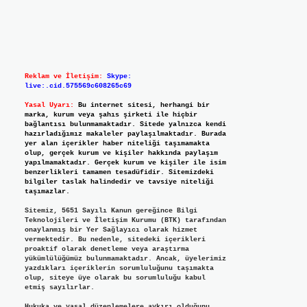
Reklam ve İletişim:
Skype:
live:.cid.575569c608265c69
Yasal Uyarı:
Bu internet sitesi, herhangi bir
marka, kurum veya şahıs şirketi ile hiçbir
bağlantısı bulunmamaktadır. Sitede yalnızca kendi
hazırladığımız makaleler paylaşılmaktadır. Burada
yer alan içerikler haber niteliği taşımamakta
olup, gerçek kurum ve kişiler hakkında paylaşım
yapılmamaktadır. Gerçek kurum ve kişiler ile isim
benzerlikleri tamamen tesadüfidir. Sitemizdeki
bilgiler taslak halindedir ve tavsiye niteliği
taşımazlar.
Sitemiz, 5651 Sayılı Kanun gereğince Bilgi
Teknolojileri ve İletişim Kurumu (BTK) tarafından
onaylanmış bir Yer Sağlayıcı olarak hizmet
vermektedir. Bu nedenle, sitedeki içerikleri
proaktif olarak denetleme veya araştırma
yükümlülüğümüz bulunmamaktadır. Ancak, üyelerimiz
yazdıkları içeriklerin sorumluluğunu taşımakta
olup, siteye üye olarak bu sorumluluğu kabul
etmiş sayılırlar.
Hukuka ve yasal düzenlemelere aykırı olduğunu