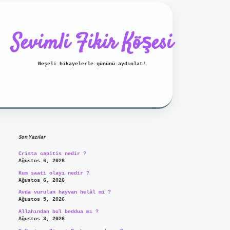
Sevimli Fikir Köşesi
Neşeli hikayelerle gününü aydınlat!
Sidebar
ilbet mobil giriş
ilbet giriş
g
Son Yazılar
Crista capitis nedir ?
Ağustos 6, 2026
Kum saati olayı nedir ?
Ağustos 6, 2026
Avda vurulan hayvan helâl mi ?
Ağustos 5, 2026
Allahından bul beddua mı ?
Ağustos 3, 2026