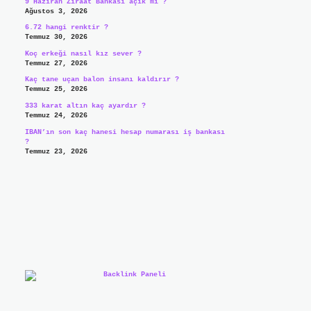
9 Haziran Ziraat Bankası açık mı ?
Ağustos 3, 2026
6.72 hangi renktir ?
Temmuz 30, 2026
Koç erkeği nasıl kız sever ?
Temmuz 27, 2026
Kaç tane uçan balon insanı kaldırır ?
Temmuz 25, 2026
333 karat altın kaç ayardır ?
Temmuz 24, 2026
IBAN’ın son kaç hanesi hesap numarası iş bankası
?
Temmuz 23, 2026