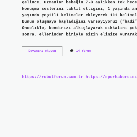
gelince, uzmanlar bebeğin 7-8 aylıkken tek hece
konuşma seslerini taklit ettiğini, 1 yaşında an
yaşında çeşitli kelimeler ekleyerek iki kelimel
Bunun oluşmaya başladığını varsayıyoruz (“hadi”
Öncelikle, kendinizi alkışlayarak dikkatini çek
sonra, ellerinden biriyle sizin elinize vurarak
Bebek
Devamını okuyun
14 Yorum
Ne
Zaman
Alkış
Yapar
https://robotforum.com.tr
https://sporhabercisi