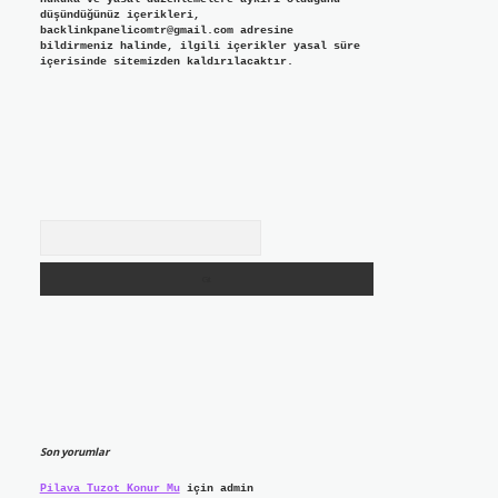
düşündüğünüz içerikleri,
backlinkpanelicomtr@gmail.com
adresine
bildirmeniz halinde, ilgili içerikler yasal süre
içerisinde sitemizden kaldırılacaktır.
Arama
Son yorumlar
Pilava Tuzot Konur Mu
için
admin