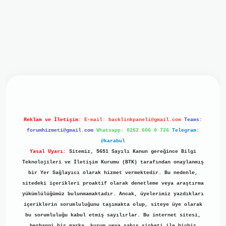
iriş
ilbet giriş
grand opera bet
https://www.betexper.xyz/
b
Reklam ve İletişim:
E-mail:
backlinkpaneli@gmail.com
Teams:
forumhizmeti@gmail.com
Whatsapp: 0262 606 0 726
Telegram:
@karabul
Yasal Uyarı:
Sitemiz, 5651 Sayılı Kanun gereğince Bilgi
Teknolojileri ve İletişim Kurumu (BTK) tarafından onaylanmış
bir Yer Sağlayıcı olarak hizmet vermektedir. Bu nedenle,
sitedeki içerikleri proaktif olarak denetleme veya araştırma
yükümlülüğümüz bulunmamaktadır. Ancak, üyelerimiz yazdıkları
içeriklerin sorumluluğunu taşımakta olup, siteye üye olarak
bu sorumluluğu kabul etmiş sayılırlar. Bu internet sitesi,
herhangi bir marka, kurum veya şahıs şirketi ile hiçbir