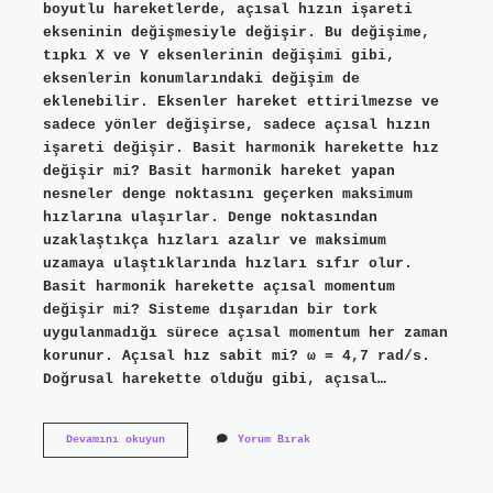
boyutlu hareketlerde, açısal hızın işareti
ekseninin değişmesiyle değişir. Bu değişime,
tıpkı X ve Y eksenlerinin değişimi gibi,
eksenlerin konumlarındaki değişim de
eklenebilir. Eksenler hareket ettirilmezse ve
sadece yönler değişirse, sadece açısal hızın
işareti değişir. Basit harmonik harekette hız
değişir mi? Basit harmonik hareket yapan
nesneler denge noktasını geçerken maksimum
hızlarına ulaşırlar. Denge noktasından
uzaklaştıkça hızları azalır ve maksimum
uzamaya ulaştıklarında hızları sıfır olur.
Basit harmonik harekette açısal momentum
değişir mi? Sisteme dışarıdan bir tork
uygulanmadığı sürece açısal momentum her zaman
korunur. Açısal hız sabit mi? ω = 4,7 rad/s.
Doğrusal harekette olduğu gibi, açısal…
Basit
Devamını okuyun
Yorum Bırak
Harmonikte
Açısal
Hız