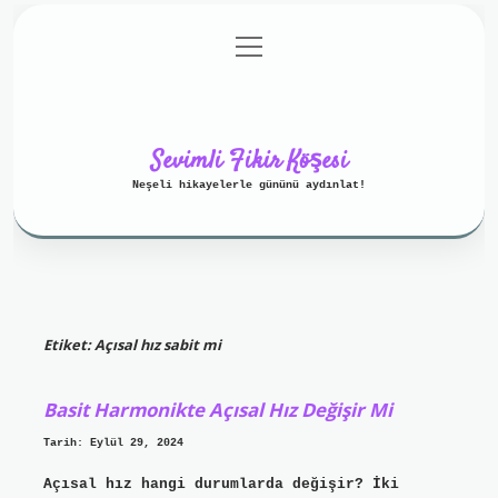
menüyü
Anasayfa
Gizlilik Politikası
aç
Yasal Uyarı
Hakkımızda
Sevimli Fikir Köşesi
Neşeli hikayelerle gününü aydınlat!
Etiket:
Açısal hız sabit mi
Basit Harmonikte Açısal Hız Değişir Mi
Tarih: Eylül 29, 2024
Açısal hız hangi durumlarda değişir? İki