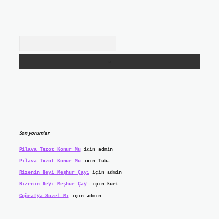
Arama
Son yorumlar
Pilava Tuzot Konur Mu
için
admin
Pilava Tuzot Konur Mu
için
Tuba
Rizenin Neyi Meşhur Çayı
için
admin
Rizenin Neyi Meşhur Çayı
için
Kurt
Coğrafya Sözel Mi
için
admin