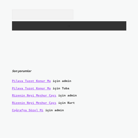
Arama
Son yorumlar
Pilava Tuzot Konur Mu
için
admin
Pilava Tuzot Konur Mu
için
Tuba
Rizenin Neyi Meşhur Çayı
için
admin
Rizenin Neyi Meşhur Çayı
için
Kurt
Coğrafya Sözel Mi
için
admin