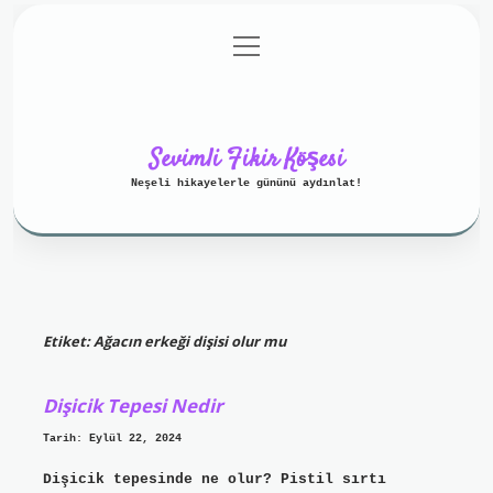
menüyü
Anasayfa
Gizlilik Politikası
aç
Yasal Uyarı
Hakkımızda
Sevimli Fikir Köşesi
Neşeli hikayelerle gününü aydınlat!
Etiket:
Ağacın erkeği dişisi olur mu
Dişicik Tepesi Nedir
Tarih: Eylül 22, 2024
Dişicik tepesinde ne olur? Pistil sırtı