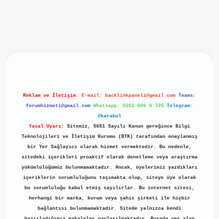
giriş
ilbet giriş
grand opera bet
https://www.betexper.xyz/
Reklam ve İletişim:
E-mail:
backlinkpaneli@gmail.com
Teams:
forumhizmeti@gmail.com
Whatsapp: 0262 606 0 726
Telegram:
@karabul
Yasal Uyarı:
Sitemiz, 5651 Sayılı Kanun gereğince Bilgi
Teknolojileri ve İletişim Kurumu (BTK) tarafından onaylanmış
bir Yer Sağlayıcı olarak hizmet vermektedir. Bu nedenle,
sitedeki içerikleri proaktif olarak denetleme veya araştırma
yükümlülüğümüz bulunmamaktadır. Ancak, üyelerimiz yazdıkları
içeriklerin sorumluluğunu taşımakta olup, siteye üye olarak
bu sorumluluğu kabul etmiş sayılırlar. Bu internet sitesi,
herhangi bir marka, kurum veya şahıs şirketi ile hiçbir
bağlantısı bulunmamaktadır. Sitede yalnızca kendi
hazırladığımız makaleler paylaşılmaktadır. Burada yer alan