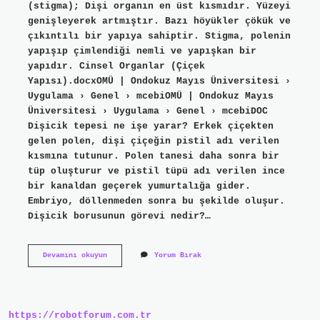
(stigma); Dişi organın en üst kısmıdır. Yüzeyi
genişleyerek artmıştır. Bazı höyükler çökük ve
çıkıntılı bir yapıya sahiptir. Stigma, polenin
yapışıp çimlendiği nemli ve yapışkan bir
yapıdır. Cinsel Organlar (Çiçek
Yapısı).docxOMÜ | Ondokuz Mayıs Üniversitesi ›
Uygulama › Genel › mcebiOMÜ | Ondokuz Mayıs
Üniversitesi › Uygulama › Genel › mcebiDOC
Dişicik tepesi ne işe yarar? Erkek çiçekten
gelen polen, dişi çiçeğin pistil adı verilen
kısmına tutunur. Polen tanesi daha sonra bir
tüp oluşturur ve pistil tüpü adı verilen ince
bir kanaldan geçerek yumurtalığa gider.
Embriyo, döllenmeden sonra bu şekilde oluşur.
Dişicik borusunun görevi nedir?…
Dişicik
Devamını okuyun
Yorum Bırak
Tepesi
Nedir
https://robotforum.com.tr