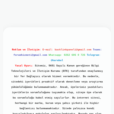
iriş
ilbet giriş
grand opera bet
https://www.betexper.xyz/
b
Reklam ve İletişim:
E-mail:
backlinkpaneli@gmail.com
Teams:
forumhizmeti@gmail.com
Whatsapp: 0262 606 0 726
Telegram:
@karabul
Yasal Uyarı:
Sitemiz, 5651 Sayılı Kanun gereğince Bilgi
Teknolojileri ve İletişim Kurumu (BTK) tarafından onaylanmış
bir Yer Sağlayıcı olarak hizmet vermektedir. Bu nedenle,
sitedeki içerikleri proaktif olarak denetleme veya araştırma
yükümlülüğümüz bulunmamaktadır. Ancak, üyelerimiz yazdıkları
içeriklerin sorumluluğunu taşımakta olup, siteye üye olarak
bu sorumluluğu kabul etmiş sayılırlar. Bu internet sitesi,
herhangi bir marka, kurum veya şahıs şirketi ile hiçbir
bağlantısı bulunmamaktadır. Sitede yalnızca kendi
hazırladığımız makaleler paylaşılmaktadır. Burada yer alan