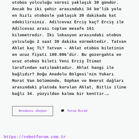
otobüs yolculuğu süresi yaklaşık 30 gündür.
Ancak bu iki şehir arasındaki 34 km’lik yolu
en hızlı otobüsle yaklaşık 30 dakikada kat
edebilirsiniz. Adilcevaz Erciş kaç? Erciş ile
Adilcevaz arası toplam mesafe 161
kilometredir. İki lokasyon arasındaki otobüs
yolculuğu 2 saat 30 dakika sürmektedir. Tatvan
Ahlat kaç TL? Tatvan – Ahlat otobüs biletinin
en ucuz fiyatı 100.00₺’dir. Bu güzergahta en
ucuz otobüs bileti Yeni Erciş İtimat
tarafından satılmaktadır. Ahlat hangi ile
bağlıdır? Doğu Anadolu Bölgesi’nin Yukarı
Murat Van bölümünde, Süphan ve Nemrut dağları
arasındaki platoda kurulan Ahlat, Bitlis iline
bağlı 34. yüzyıldan kalma bir kenttir.…
Ahlat
Devamını okuyun
Yorum Bırak
Adilcevaz
Kaç
https://robotforum.com.tr