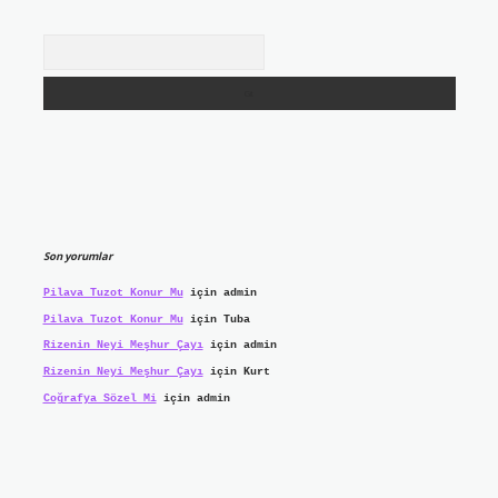
Arama
Son yorumlar
Pilava Tuzot Konur Mu
için
admin
Pilava Tuzot Konur Mu
için
Tuba
Rizenin Neyi Meşhur Çayı
için
admin
Rizenin Neyi Meşhur Çayı
için
Kurt
Coğrafya Sözel Mi
için
admin