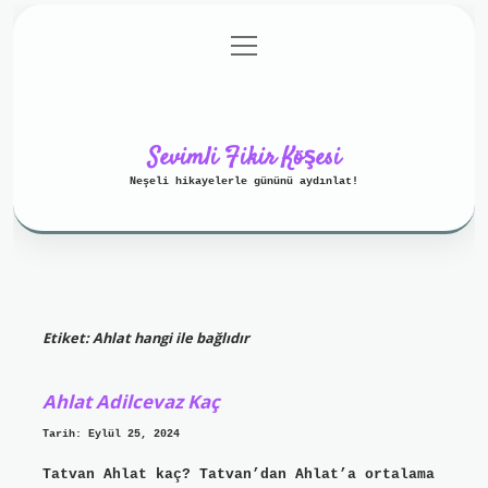
menüyü
Anasayfa
Gizlilik Politikası
aç
Yasal Uyarı
Hakkımızda
Sevimli Fikir Köşesi
Neşeli hikayelerle gününü aydınlat!
Etiket:
Ahlat hangi ile bağlıdır
Ahlat Adilcevaz Kaç
Tarih: Eylül 25, 2024
Tatvan Ahlat kaç? Tatvan’dan Ahlat’a ortalama