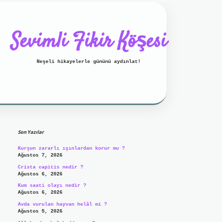
Sevimli Fikir Köşesi
Neşeli hikayelerle gününü aydınlat!
Sidebar
ilbet mobil giriş
ilbet giriş
g
Son Yazılar
Kurşun zararlı ışınlardan korur mu ?
Ağustos 7, 2026
Crista capitis nedir ?
Ağustos 6, 2026
Kum saati olayı nedir ?
Ağustos 6, 2026
Avda vurulan hayvan helâl mi ?
Ağustos 5, 2026