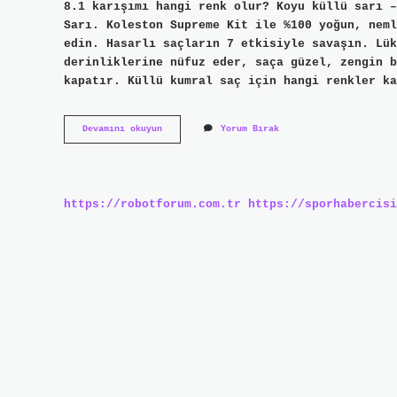
8.1 karışımı hangi renk olur? Koyu küllü sarı –
Sarı. Koleston Supreme Kit ile %100 yoğun, neml
edin. Hasarlı saçların 7 etkisiyle savaşın. Lüks
derinliklerine nüfuz eder, saça güzel, zengin b
kapatır. Küllü kumral saç için hangi renkler ka
70
Devamını okuyun
Yorum Bırak
Ve
80
Karışımı
Hangi
Renk
https://robotforum.com.tr
https://sporhabercisi
Olur