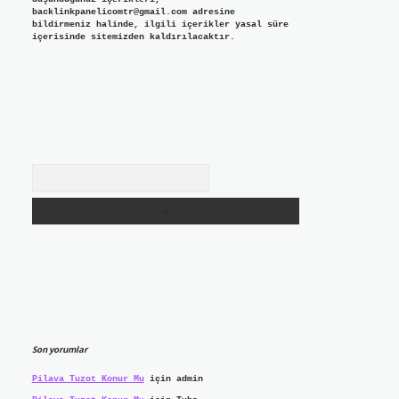
backlinkpanelicomtr@gmail.com
adresine
bildirmeniz halinde, ilgili içerikler yasal süre
içerisinde sitemizden kaldırılacaktır.
Arama
Son yorumlar
Pilava Tuzot Konur Mu
için
admin