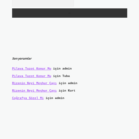
Son yorumlar
Pilava Tuzot Konur Mu
için
admin
Pilava Tuzot Konur Mu
için
Tuba
Rizenin Neyi Meşhur Çayı
için
admin
Rizenin Neyi Meşhur Çayı
için
Kurt
Coğrafya Sözel Mi
için
admin