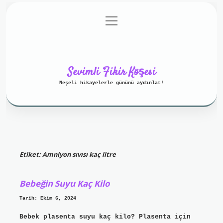
menüyü
Anasayfa
Gizlilik Politikası
aç
Yasal Uyarı
Hakkımızda
Sevimli Fikir Köşesi
Neşeli hikayelerle gününü aydınlat!
Etiket:
Amniyon sıvısı kaç litre
Bebeğin Suyu Kaç Kilo
Tarih: Ekim 6, 2024
Bebek plasenta suyu kaç kilo? Plasenta için