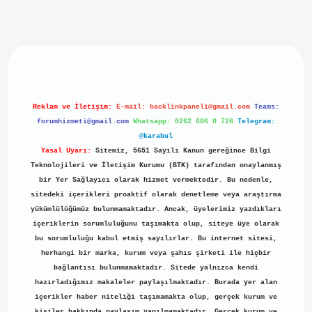
iriş
ilbet giriş
grand opera bet
https://www.betexper.xyz/
b
Reklam ve İletişim:
E-mail:
backlinkpaneli@gmail.com
Teams:
forumhizmeti@gmail.com
Whatsapp: 0262 606 0 726
Telegram:
@karabul
Yasal Uyarı:
Sitemiz, 5651 Sayılı Kanun gereğince Bilgi
Teknolojileri ve İletişim Kurumu (BTK) tarafından onaylanmış
bir Yer Sağlayıcı olarak hizmet vermektedir. Bu nedenle,
sitedeki içerikleri proaktif olarak denetleme veya araştırma
yükümlülüğümüz bulunmamaktadır. Ancak, üyelerimiz yazdıkları
içeriklerin sorumluluğunu taşımakta olup, siteye üye olarak
bu sorumluluğu kabul etmiş sayılırlar. Bu internet sitesi,
herhangi bir marka, kurum veya şahıs şirketi ile hiçbir
bağlantısı bulunmamaktadır. Sitede yalnızca kendi
hazırladığımız makaleler paylaşılmaktadır. Burada yer alan
içerikler haber niteliği taşımamakta olup, gerçek kurum ve
kişiler hakkında paylaşım yapılmamaktadır. Gerçek kurum ve