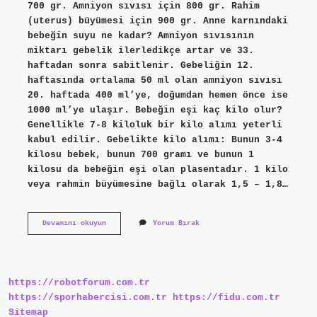
700 gr. Amniyon sıvısı için 800 gr. Rahim
(uterus) büyümesi için 900 gr. Anne karnındaki
bebeğin suyu ne kadar? Amniyon sıvısının
miktarı gebelik ilerledikçe artar ve 33.
haftadan sonra sabitlenir. Gebeliğin 12.
haftasında ortalama 50 ml olan amniyon sıvısı
20. haftada 400 ml’ye, doğumdan hemen önce ise
1000 ml’ye ulaşır. Bebeğin eşi kaç kilo olur?
Genellikle 7-8 kiloluk bir kilo alımı yeterli
kabul edilir. Gebelikte kilo alımı: Bunun 3-4
kilosu bebek, bunun 700 gramı ve bunun 1
kilosu da bebeğin eşi olan plasentadır. 1 kilo
veya rahmin büyümesine bağlı olarak 1,5 – 1,8…
Bebeğin
Devamını okuyun
Yorum Bırak
Suyu
Kaç
Kilo
https://robotforum.com.tr
https://sporhabercisi.com.tr
https://fidu.com.tr
Sitemap