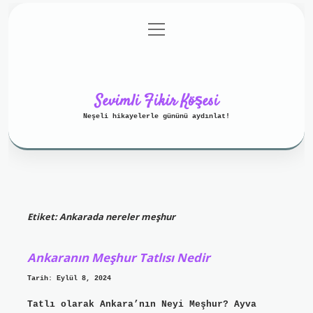
menüyü
Anasayfa
Gizlilik Politikası
aç
Yasal Uyarı
Hakkımızda
Sevimli Fikir Köşesi
Neşeli hikayelerle gününü aydınlat!
Etiket:
Ankarada nereler meşhur
Ankaranın Meşhur Tatlısı Nedir
Tarih: Eylül 8, 2024
Tatlı olarak Ankara’nın Neyi Meşhur? Ayva