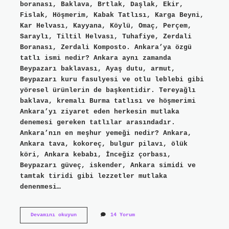
boranası, Baklava, Brtlak, Daşlak, Ekir,
Fislak, Höşmerim, Kabak Tatlısı, Karga Beyni,
Kar Helvası, Kayyana, Köylü, Omaç, Perçem,
Saraylı, Tiltil Helvası, Tuhafiye, Zerdali
Boranası, Zerdali Komposto. Ankara’ya özgü
tatlı ismi nedir? Ankara aynı zamanda
Beypazarı baklavası, Ayaş dutu, armut,
Beypazarı kuru fasulyesi ve otlu leblebi gibi
yöresel ürünlerin de başkentidir. Tereyağlı
baklava, kremalı Burma tatlısı ve höşmerimi
Ankara’yı ziyaret eden herkesin mutlaka
denemesi gereken tatlılar arasındadır.
Ankara’nın en meşhur yemeği nedir? Ankara,
Ankara tava, kokoreç, bulgur pilavı, ölük
köri, Ankara kebabı, İnceğiz çorbası,
Beypazarı güveç, iskender, Ankara simidi ve
tamtak tiridi gibi lezzetler mutlaka
denenmesi…
Ankaranın
Devamını okuyun
14 Yorum
Meşhur
Tatlısı