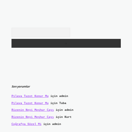
Arama
Son yorumlar
Pilava Tuzot Konur Mu
için
admin
Pilava Tuzot Konur Mu
için
Tuba
Rizenin Neyi Meşhur Çayı
için
admin
Rizenin Neyi Meşhur Çayı
için
Kurt
Coğrafya Sözel Mi
için
admin