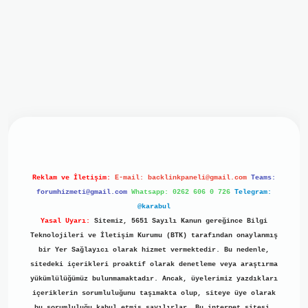
iriş
ilbet giriş
grand opera bet
https://www.betexper.xyz/
b
Reklam ve İletişim:
E-mail:
backlinkpaneli@gmail.com
Teams:
forumhizmeti@gmail.com
Whatsapp: 0262 606 0 726
Telegram:
@karabul
Yasal Uyarı:
Sitemiz, 5651 Sayılı Kanun gereğince Bilgi
Teknolojileri ve İletişim Kurumu (BTK) tarafından onaylanmış
bir Yer Sağlayıcı olarak hizmet vermektedir. Bu nedenle,
sitedeki içerikleri proaktif olarak denetleme veya araştırma
yükümlülüğümüz bulunmamaktadır. Ancak, üyelerimiz yazdıkları
içeriklerin sorumluluğunu taşımakta olup, siteye üye olarak
bu sorumluluğu kabul etmiş sayılırlar. Bu internet sitesi,