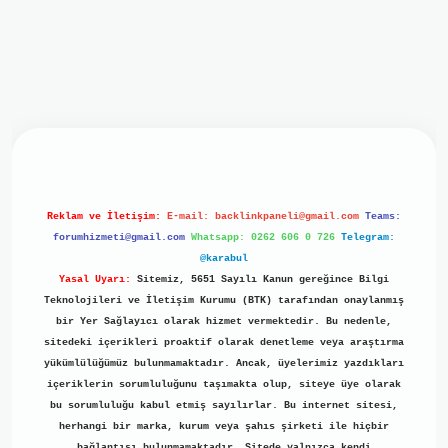
iriş
ilbet giriş
grand opera bet
https://www.betexper.xyz/
b
Reklam ve İletişim:
E-mail:
backlinkpaneli@gmail.com
Teams:
forumhizmeti@gmail.com
Whatsapp: 0262 606 0 726
Telegram:
@karabul
Yasal Uyarı:
Sitemiz, 5651 Sayılı Kanun gereğince Bilgi
Teknolojileri ve İletişim Kurumu (BTK) tarafından onaylanmış
bir Yer Sağlayıcı olarak hizmet vermektedir. Bu nedenle,
sitedeki içerikleri proaktif olarak denetleme veya araştırma
yükümlülüğümüz bulunmamaktadır. Ancak, üyelerimiz yazdıkları
içeriklerin sorumluluğunu taşımakta olup, siteye üye olarak
bu sorumluluğu kabul etmiş sayılırlar. Bu internet sitesi,
herhangi bir marka, kurum veya şahıs şirketi ile hiçbir
bağlantısı bulunmamaktadır. Sitede yalnızca kendi