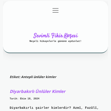
menüyü
Anasayfa
Gizlilik Politikası
aç
Yasal Uyarı
Hakkımızda
Sevimli Fikir Köşesi
Neşeli hikayelerle gününü aydınlat!
Etiket:
Antepli ünlüler kimler
Diyarbakırlı Ünlüler Kimler
Tarih: Ekim 18, 2024
Diyarbakırlı şairler kimlerdir? Azmî, Fuzûlî,