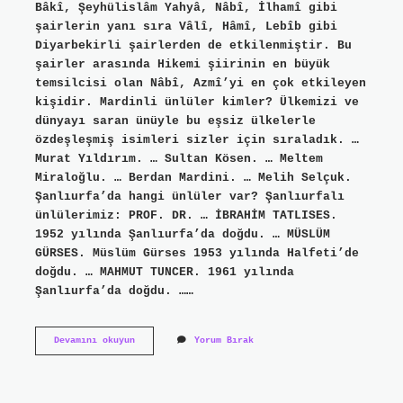
Bâkî, Şeyhülislâm Yahyâ, Nâbî, İlhamî gibi
şairlerin yanı sıra Vâlî, Hâmî, Lebîb gibi
Diyarbekirli şairlerden de etkilenmiştir. Bu
şairler arasında Hikemi şiirinin en büyük
temsilcisi olan Nâbî, Azmî’yi en çok etkileyen
kişidir. Mardinli ünlüler kimler? Ülkemizi ve
dünyayı saran ünüyle bu eşsiz ülkelerle
özdeşleşmiş isimleri sizler için sıraladık. …
Murat Yıldırım. … Sultan Kösen. … Meltem
Miraloğlu. … Berdan Mardini. … Melih Selçuk.
Şanlıurfa’da hangi ünlüler var? Şanlıurfalı
ünlülerimiz: PROF. DR. … İBRAHİM TATLISES.
1952 yılında Şanlıurfa’da doğdu. … MÜSLÜM
GÜRSES. Müslüm Gürses 1953 yılında Halfeti’de
doğdu. … MAHMUT TUNCER. 1961 yılında
Şanlıurfa’da doğdu. ……
Diyarbakırlı
Devamını okuyun
Yorum Bırak
Ünlüler
Kimler