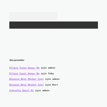
Arama
Son yorumlar
Pilava Tuzot Konur Mu
için
admin
Pilava Tuzot Konur Mu
için
Tuba
Rizenin Neyi Meşhur Çayı
için
admin
Rizenin Neyi Meşhur Çayı
için
Kurt
Coğrafya Sözel Mi
için
admin