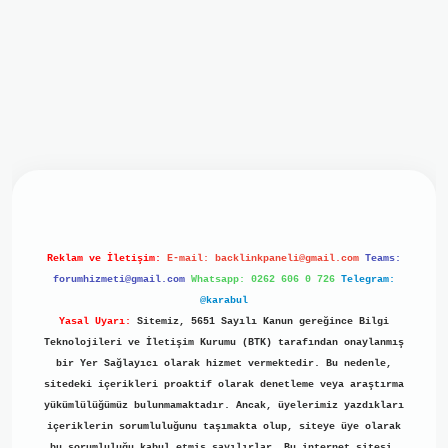
iriş
ilbet giriş
grand opera bet
https://www.betexper.xyz/
b
Reklam ve İletişim:
E-mail:
backlinkpaneli@gmail.com
Teams:
forumhizmeti@gmail.com
Whatsapp: 0262 606 0 726
Telegram:
@karabul
Yasal Uyarı:
Sitemiz, 5651 Sayılı Kanun gereğince Bilgi
Teknolojileri ve İletişim Kurumu (BTK) tarafından onaylanmış
bir Yer Sağlayıcı olarak hizmet vermektedir. Bu nedenle,
sitedeki içerikleri proaktif olarak denetleme veya araştırma
yükümlülüğümüz bulunmamaktadır. Ancak, üyelerimiz yazdıkları
içeriklerin sorumluluğunu taşımakta olup, siteye üye olarak
bu sorumluluğu kabul etmiş sayılırlar. Bu internet sitesi,