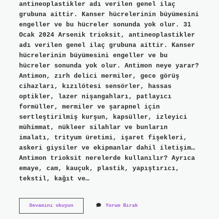
antineoplastikler adı verilen genel ilaç
grubuna aittir. Kanser hücrelerinin büyümesini
engeller ve bu hücreler sonunda yok olur. 31
Ocak 2024 Arsenik trioksit, antineoplastikler
adı verilen genel ilaç grubuna aittir. Kanser
hücrelerinin büyümesini engeller ve bu
hücreler sonunda yok olur. Antimon neye yarar?
Antimon, zırh delici mermiler, gece görüş
cihazları, kızılötesi sensörler, hassas
optikler, lazer nişangahları, patlayıcı
formüller, mermiler ve şarapnel için
sertleştirilmiş kurşun, kapsüller, izleyici
mühimmat, nükleer silahlar ve bunların
imalatı, trityum üretimi, işaret fişekleri,
askeri giysiler ve ekipmanlar dahil iletişim…
Antimon trioksit nerelerde kullanılır? Ayrıca
emaye, cam, kauçuk, plastik, yapıştırıcı,
tekstil, kağıt ve…
Antimon
Devamını okuyun
Yorum Bırak
Trioksit
Ne