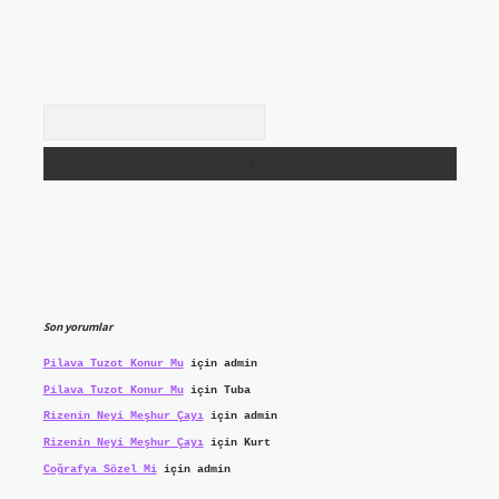
Arama
Son yorumlar
Pilava Tuzot Konur Mu
için
admin
Pilava Tuzot Konur Mu
için
Tuba
Rizenin Neyi Meşhur Çayı
için
admin
Rizenin Neyi Meşhur Çayı
için
Kurt
Coğrafya Sözel Mi
için
admin