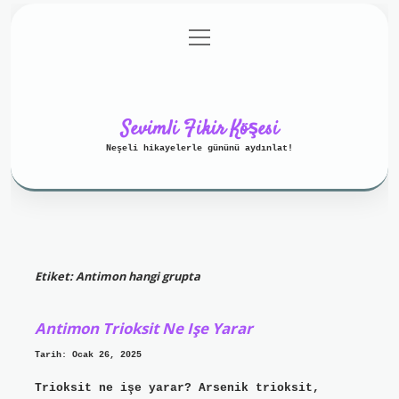
menüyü
Anasayfa
Gizlilik Politikası
aç
Yasal Uyarı
Hakkımızda
Sevimli Fikir Köşesi
Neşeli hikayelerle gününü aydınlat!
Etiket:
Antimon hangi grupta
Antimon Trioksit Ne Işe Yarar
Tarih: Ocak 26, 2025
Trioksit ne işe yarar? Arsenik trioksit,