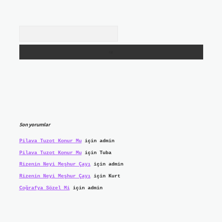
Arama
Son yorumlar
Pilava Tuzot Konur Mu
için
admin
Pilava Tuzot Konur Mu
için
Tuba
Rizenin Neyi Meşhur Çayı
için
admin
Rizenin Neyi Meşhur Çayı
için
Kurt
Coğrafya Sözel Mi
için
admin