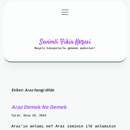
menüyü
Anasayfa
Gizlilik Politikası
aç
Yasal Uyarı
Hakkımızda
Sevimli Fikir Köşesi
Neşeli hikayelerle gününü aydınlat!
Etiket:
Araz hangi dilde
Araz Demek Ne Demek
Tarih: Ekim 15, 2024
Araz’ın anlamı ne? Araz isminin ilk anlamının