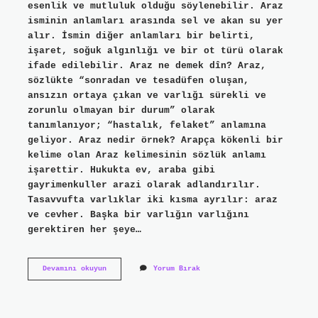
esenlik ve mutluluk olduğu söylenebilir. Araz
isminin anlamları arasında sel ve akan su yer
alır. İsmin diğer anlamları bir belirti,
işaret, soğuk algınlığı ve bir ot türü olarak
ifade edilebilir. Araz ne demek dîn? Araz,
sözlükte “sonradan ve tesadüfen oluşan,
ansızın ortaya çıkan ve varlığı sürekli ve
zorunlu olmayan bir durum” olarak
tanımlanıyor; “hastalık, felaket” anlamına
geliyor. Araz nedir örnek? Arapça kökenli bir
kelime olan Araz kelimesinin sözlük anlamı
işarettir. Hukukta ev, araba gibi
gayrimenkuller arazi olarak adlandırılır.
Tasavvufta varlıklar iki kısma ayrılır: araz
ve cevher. Başka bir varlığın varlığını
gerektiren her şeye…
Araz
Devamını okuyun
Yorum Bırak
Demek
Ne
Demek