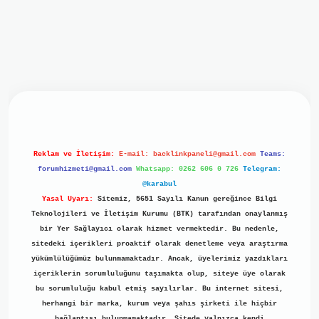
iriş
ilbet giriş
grand opera bet
https://www.betexper.xyz/
b
Reklam ve İletişim:
E-mail:
backlinkpaneli@gmail.com
Teams:
forumhizmeti@gmail.com
Whatsapp: 0262 606 0 726
Telegram:
@karabul
Yasal Uyarı:
Sitemiz, 5651 Sayılı Kanun gereğince Bilgi
Teknolojileri ve İletişim Kurumu (BTK) tarafından onaylanmış
bir Yer Sağlayıcı olarak hizmet vermektedir. Bu nedenle,
sitedeki içerikleri proaktif olarak denetleme veya araştırma
yükümlülüğümüz bulunmamaktadır. Ancak, üyelerimiz yazdıkları
içeriklerin sorumluluğunu taşımakta olup, siteye üye olarak
bu sorumluluğu kabul etmiş sayılırlar. Bu internet sitesi,
herhangi bir marka, kurum veya şahıs şirketi ile hiçbir
bağlantısı bulunmamaktadır. Sitede yalnızca kendi