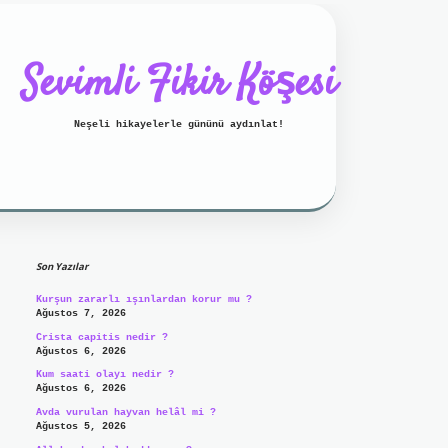
Sevimli Fikir Köşesi
Neşeli hikayelerle gününü aydınlat!
Sidebar
ilbet mobil giriş
ilbet giriş
g
Son Yazılar
Kurşun zararlı ışınlardan korur mu ?
Ağustos 7, 2026
Crista capitis nedir ?
Ağustos 6, 2026
Kum saati olayı nedir ?
Ağustos 6, 2026
Avda vurulan hayvan helâl mi ?
Ağustos 5, 2026