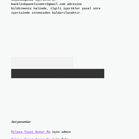
backlinkpanelicomtr@gmail.com
adresine
bildirmeniz halinde, ilgili içerikler yasal süre
içerisinde sitemizden kaldırılacaktır.
Arama
Son yorumlar
Pilava Tuzot Konur Mu
için
admin