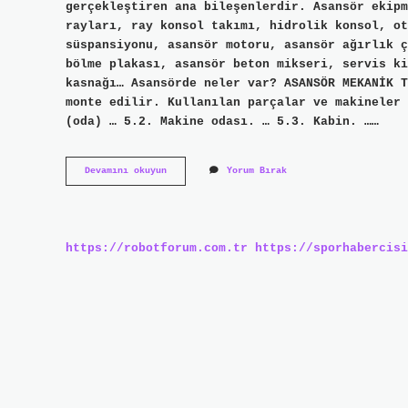
gerçekleştiren ana bileşenlerdir. Asansör ekipm
rayları, ray konsol takımı, hidrolik konsol, ot
süspansiyonu, asansör motoru, asansör ağırlık ç
bölme plakası, asansör beton mikseri, servis ki
kasnağı… Asansörde neler var? ASANSÖR MEKANİK T
monte edilir. Kullanılan parçalar ve makineler 
(oda) … 5.2. Makine odası. … 5.3. Kabin. ……
Asansör
Devamını okuyun
Yorum Bırak
Parçaları
Nelerdir
https://robotforum.com.tr
https://sporhabercisi