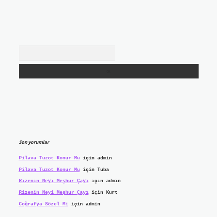
Arama
Son yorumlar
Pilava Tuzot Konur Mu
için
admin
Pilava Tuzot Konur Mu
için
Tuba
Rizenin Neyi Meşhur Çayı
için
admin
Rizenin Neyi Meşhur Çayı
için
Kurt
Coğrafya Sözel Mi
için
admin