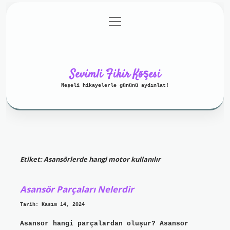
menüyü
Anasayfa
Gizlilik Politikası
aç
Yasal Uyarı
Hakkımızda
Sevimli Fikir Köşesi
Neşeli hikayelerle gününü aydınlat!
Etiket:
Asansörlerde hangi motor kullanılır
Asansör Parçaları Nelerdir
Tarih: Kasım 14, 2024
Asansör hangi parçalardan oluşur? Asansör