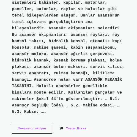
sistemleri kabinler, kapılar, motorlar,
paneller, butonlar, raylar ve halatlar gibi
temel bileşenlerden oluşur. Bunlar asansörün
temel işlevini gerçekleştiren ana
bileşenlerdir. Asansör ekipmanları nelerdir?
Bu asansör ekipmanları: asansör rayları, ray
konsol takımı, hidrolik konsol, otomatik kapı
konsolu, makine şasesi, kabin süspansiyonu,
asansör motoru, asansör ağırlık çerçevesi,
hidrolik kasnak, kasnak koruma plakası, bölme
plakası, asansör beton mikseri, servis kilidi,
servis anahtarı, rulman kasnağı, kilitleme
kasnağı… Asansörde neler var? ASANSÖR MEKANİK
TASARIMI. Halatlı asansörler genellikle
binalara monte edilir. Kullanılan parçalar ve
makineler Şekil 44’te gösterilmiştir. … 5.1.
Asansör boşluğu (oda) … 5.2. Makine odası. …
5.3. Kabin. ……
Asansör
Devamını okuyun
Yorum Bırak
Parçaları
Nelerdir