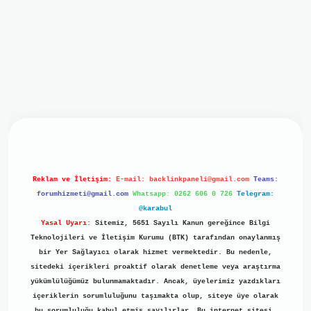
giriş
ilbet giriş
grand opera bet
https://www.betexper.xyz/
Reklam ve İletişim:
E-mail:
backlinkpaneli@gmail.com
Teams:
forumhizmeti@gmail.com
Whatsapp: 0262 606 0 726
Telegram:
@karabul
Yasal Uyarı:
Sitemiz, 5651 Sayılı Kanun gereğince Bilgi
Teknolojileri ve İletişim Kurumu (BTK) tarafından onaylanmış
bir Yer Sağlayıcı olarak hizmet vermektedir. Bu nedenle,
sitedeki içerikleri proaktif olarak denetleme veya araştırma
yükümlülüğümüz bulunmamaktadır. Ancak, üyelerimiz yazdıkları
içeriklerin sorumluluğunu taşımakta olup, siteye üye olarak
bu sorumluluğu kabul etmiş sayılırlar. Bu internet sitesi,