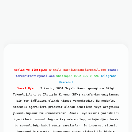
iriş
ilbet giriş
grand opera bet
https://www.betexper.xyz/
b
Reklam ve İletişim:
E-mail:
backlinkpaneli@gmail.com
Teams:
forumhizmeti@gmail.com
Whatsapp: 0262 606 0 726
Telegram:
@karabul
Yasal Uyarı:
Sitemiz, 5651 Sayılı Kanun gereğince Bilgi
Teknolojileri ve İletişim Kurumu (BTK) tarafından onaylanmış
bir Yer Sağlayıcı olarak hizmet vermektedir. Bu nedenle,
sitedeki içerikleri proaktif olarak denetleme veya araştırma
yükümlülüğümüz bulunmamaktadır. Ancak, üyelerimiz yazdıkları
içeriklerin sorumluluğunu taşımakta olup, siteye üye olarak
bu sorumluluğu kabul etmiş sayılırlar. Bu internet sitesi,
herhangi bir marka, kurum veya şahıs şirketi ile hiçbir