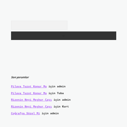
Arama
Son yorumlar
Pilava Tuzot Konur Mu
için
admin
Pilava Tuzot Konur Mu
için
Tuba
Rizenin Neyi Meşhur Çayı
için
admin
Rizenin Neyi Meşhur Çayı
için
Kurt
Coğrafya Sözel Mi
için
admin