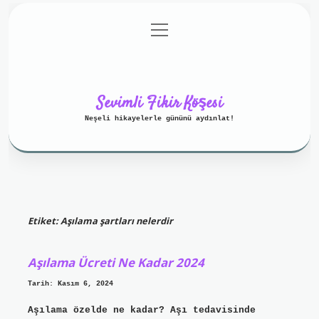
menüyü
Anasayfa
Gizlilik Politikası
aç
Yasal Uyarı
Hakkımızda
Sevimli Fikir Köşesi
Neşeli hikayelerle gününü aydınlat!
Etiket:
Aşılama şartları nelerdir
Aşılama Ücreti Ne Kadar 2024
Tarih: Kasım 6, 2024
Aşılama özelde ne kadar? Aşı tedavisinde