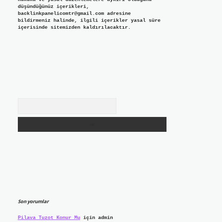
düşündüğünüz içerikleri,
backlinkpanelicomtr@gmail.com
adresine
bildirmeniz halinde, ilgili içerikler yasal süre
içerisinde sitemizden kaldırılacaktır.
Arama
Son yorumlar
Pilava Tuzot Konur Mu
için
admin