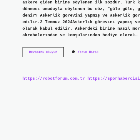
askere giden birine söylenen ilk sözdür. Türk k
dönmesi umuduyla söylenen bu söz, “güle güle, g
denir? Askerlik görevini yapmış ve askerlik gör
edilir.2 Temmuz 2024Askerlik görevini yapmış ve
olarak kabul edilir. Askerdeki birine nasıl mor
akrabalarından ve komşularından hediye olarak…
Askere
Devamını okuyun
Yorum Bırak
Giden
Kıza
Ne
Denir
https://robotforum.com.tr
https://sporhabercisi