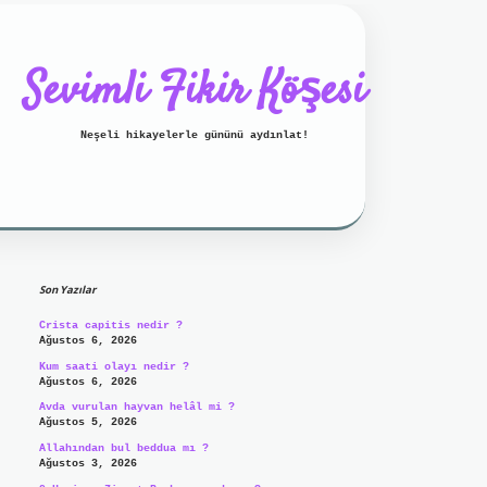
Sevimli Fikir Köşesi
Neşeli hikayelerle gününü aydınlat!
Sidebar
ilbet mobil giriş
ilbet giriş
g
Son Yazılar
Crista capitis nedir ?
Ağustos 6, 2026
Kum saati olayı nedir ?
Ağustos 6, 2026
Avda vurulan hayvan helâl mi ?
Ağustos 5, 2026
Allahından bul beddua mı ?
Ağustos 3, 2026