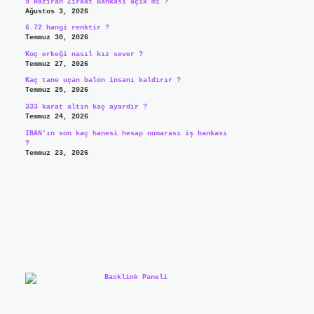
9 Haziran Ziraat Bankası açık mı ?
Ağustos 3, 2026
6.72 hangi renktir ?
Temmuz 30, 2026
Koç erkeği nasıl kız sever ?
Temmuz 27, 2026
Kaç tane uçan balon insanı kaldırır ?
Temmuz 25, 2026
333 karat altın kaç ayardır ?
Temmuz 24, 2026
IBAN’ın son kaç hanesi hesap numarası iş bankası
?
Temmuz 23, 2026