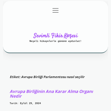
menüyü
Anasayfa
Gizlilik Politikası
aç
Yasal Uyarı
Hakkımızda
Sevimli Fikir Köşesi
Neşeli hikayelerle gününü aydınlat!
Etiket:
Avrupa Birliği Parlamentosu nasıl seçilir
Avrupa Birliğinin Ana Karar Alma Organı
Nedir
Tarih: Eylül 29, 2024