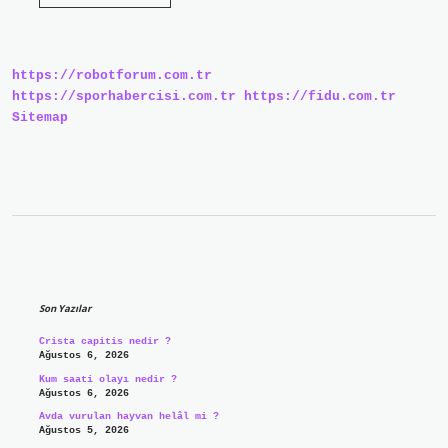
Birliğinin
Ana
Karar
Alma
Organı
https://robotforum.com.tr
Nedir
https://sporhabercisi.com.tr
https://fidu.com.tr
Sitemap
Sidebar
Son Yazılar
Crista capitis nedir ?
Ağustos 6, 2026
Kum saati olayı nedir ?
Ağustos 6, 2026
Avda vurulan hayvan helâl mi ?
Ağustos 5, 2026