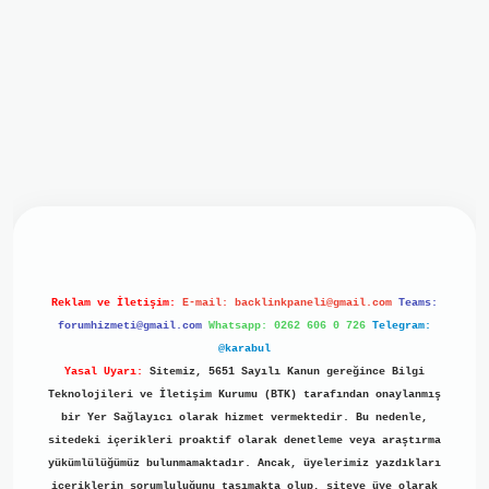
giriş
ilbet giriş
grand opera bet
https://www.betexper.xyz/
Reklam ve İletişim:
E-mail:
backlinkpaneli@gmail.com
Teams:
forumhizmeti@gmail.com
Whatsapp: 0262 606 0 726
Telegram:
@karabul
Yasal Uyarı:
Sitemiz, 5651 Sayılı Kanun gereğince Bilgi
Teknolojileri ve İletişim Kurumu (BTK) tarafından onaylanmış
bir Yer Sağlayıcı olarak hizmet vermektedir. Bu nedenle,
sitedeki içerikleri proaktif olarak denetleme veya araştırma
yükümlülüğümüz bulunmamaktadır. Ancak, üyelerimiz yazdıkları
içeriklerin sorumluluğunu taşımakta olup, siteye üye olarak