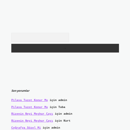
Arama
Son yorumlar
Pilava Tuzot Konur Mu
için
admin
Pilava Tuzot Konur Mu
için
Tuba
Rizenin Neyi Meşhur Çayı
için
admin
Rizenin Neyi Meşhur Çayı
için
Kurt
Coğrafya Sözel Mi
için
admin