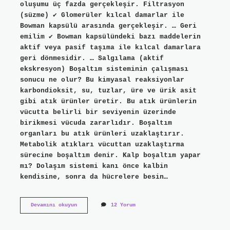
oluşumu üç fazda gerçekleşir. Filtrasyon
(süzme) ✔ Glomerüler kılcal damarlar ile
Bowman kapsülü arasında gerçekleşir. … Geri
emilim ✔ Bowman kapsülündeki bazı maddelerin
aktif veya pasif taşıma ile kılcal damarlara
geri dönmesidir. … Salgılama (aktif
ekskresyon) Boşaltım sisteminin çalışması
sonucu ne olur? Bu kimyasal reaksiyonlar
karbondioksit, su, tuzlar, üre ve ürik asit
gibi atık ürünler üretir. Bu atık ürünlerin
vücutta belirli bir seviyenin üzerinde
birikmesi vücuda zararlıdır. Boşaltım
organları bu atık ürünleri uzaklaştırır.
Metabolik atıkları vücuttan uzaklaştırma
sürecine boşaltım denir. Kalp boşaltım yapar
mı? Dolaşım sistemi kanı önce kalbin
kendisine, sonra da hücrelere besin…
Boşaltım
Devamını okuyun
12 Yorum
Sistemi
Nasıl
Gerçekleşir