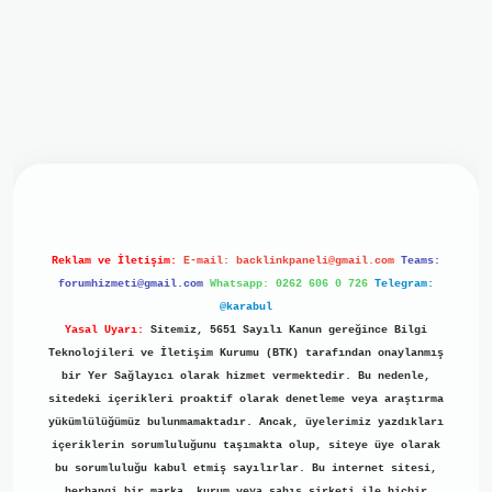
iriş
ilbet giriş
grand opera bet
https://www.betexper.xyz/
b
Reklam ve İletişim:
E-mail:
backlinkpaneli@gmail.com
Teams:
forumhizmeti@gmail.com
Whatsapp: 0262 606 0 726
Telegram:
@karabul
Yasal Uyarı:
Sitemiz, 5651 Sayılı Kanun gereğince Bilgi
Teknolojileri ve İletişim Kurumu (BTK) tarafından onaylanmış
bir Yer Sağlayıcı olarak hizmet vermektedir. Bu nedenle,
sitedeki içerikleri proaktif olarak denetleme veya araştırma
yükümlülüğümüz bulunmamaktadır. Ancak, üyelerimiz yazdıkları
içeriklerin sorumluluğunu taşımakta olup, siteye üye olarak
bu sorumluluğu kabul etmiş sayılırlar. Bu internet sitesi,
herhangi bir marka, kurum veya şahıs şirketi ile hiçbir