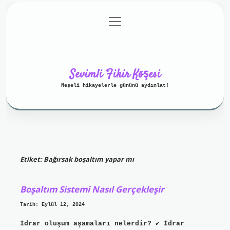
menüyü
Anasayfa
Gizlilik Politikası
aç
Yasal Uyarı
Hakkımızda
Sevimli Fikir Köşesi
Neşeli hikayelerle gününü aydınlat!
Etiket:
Bağırsak boşaltım yapar mı
Boşaltım Sistemi Nasıl Gerçekleşir
Tarih: Eylül 12, 2024
İdrar oluşum aşamaları nelerdir? ✔ İdrar