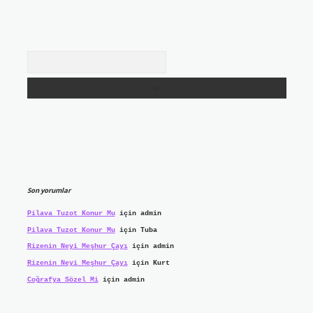
Arama
Son yorumlar
Pilava Tuzot Konur Mu
için
admin
Pilava Tuzot Konur Mu
için
Tuba
Rizenin Neyi Meşhur Çayı
için
admin
Rizenin Neyi Meşhur Çayı
için
Kurt
Coğrafya Sözel Mi
için
admin