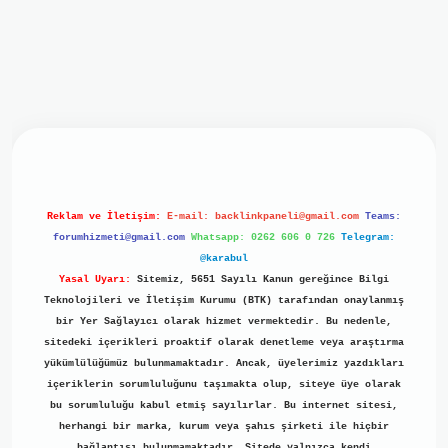
iriş
ilbet giriş
grand opera bet
https://www.betexper.xyz/
b
Reklam ve İletişim:
E-mail:
backlinkpaneli@gmail.com
Teams:
forumhizmeti@gmail.com
Whatsapp: 0262 606 0 726
Telegram:
@karabul
Yasal Uyarı:
Sitemiz, 5651 Sayılı Kanun gereğince Bilgi
Teknolojileri ve İletişim Kurumu (BTK) tarafından onaylanmış
bir Yer Sağlayıcı olarak hizmet vermektedir. Bu nedenle,
sitedeki içerikleri proaktif olarak denetleme veya araştırma
yükümlülüğümüz bulunmamaktadır. Ancak, üyelerimiz yazdıkları
içeriklerin sorumluluğunu taşımakta olup, siteye üye olarak
bu sorumluluğu kabul etmiş sayılırlar. Bu internet sitesi,
herhangi bir marka, kurum veya şahıs şirketi ile hiçbir
bağlantısı bulunmamaktadır. Sitede yalnızca kendi