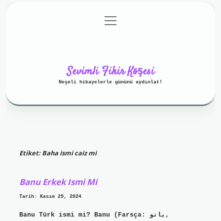
menüyü
Anasayfa
Gizlilik Politikası
aç
Yasal Uyarı
Hakkımızda
Sevimli Fikir Köşesi
Neşeli hikayelerle gününü aydınlat!
Etiket:
Baha ismi caiz mi
Banu Erkek Ismi Mi
Tarih: Kasım 29, 2024
Banu Türk ismi mi? Banu (Farsça: بانو,