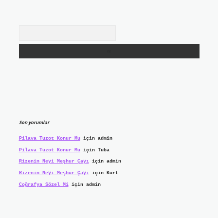
Arama
Son yorumlar
Pilava Tuzot Konur Mu
için
admin
Pilava Tuzot Konur Mu
için
Tuba
Rizenin Neyi Meşhur Çayı
için
admin
Rizenin Neyi Meşhur Çayı
için
Kurt
Coğrafya Sözel Mi
için
admin