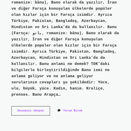
romanize: bânu), Bano olarak da yazılır, İran
ve diğer Farsça konuşulan ülkelerde popüler
olan kızlar için bir Farsça isimdir. Ayrıca
Türkiye, Pakistan, Bangladeş, Azerbaycan,
Hindistan ve Sri Lanka’da da kullanılır. Banu
(Farsça: بانو, romanize: bânu), Bano olarak da
yazılır, İran ve diğer Farsça konuşulan
ülkelerde popüler olan kızlar için bir Farsça
isimdir. Ayrıca Türkiye, Pakistan, Bangladeş,
Azerbaycan, Hindistan ve Sri Lanka’da da
kullanılır. Banu anlami ne demek? TDK’daki
bilgilerle birleştirildiğinde Banu ismi ne
anlama geliyor ve ne anlama geliyor
sorularının cevapları şu şekildedir: Yüce,
ulu, büyük, yüce. Kadın, hanım. Kraliçe,
prenses. Banu Arapça…
Banu
Devamını okuyun
Yorum Bırak
Erkek
Ismi
Mi