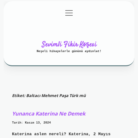
menüyü
Anasayfa
Gizlilik Politikası
aç
Yasal Uyarı
Hakkımızda
Sevimli Fikir Köşesi
Neşeli hikayelerle gününü aydınlat!
Etiket:
Baltacı Mehmet Paşa Türk mü
Yunanca Katerina Ne Demek
Tarih: Kasım 13, 2024
Katerina aslen nereli? Katerina, 2 Mayıs