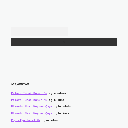
Arama
Son yorumlar
Pilava Tuzot Konur Mu
için
admin
Pilava Tuzot Konur Mu
için
Tuba
Rizenin Neyi Meşhur Çayı
için
admin
Rizenin Neyi Meşhur Çayı
için
Kurt
Coğrafya Sözel Mi
için
admin