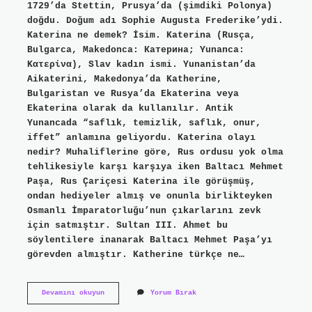
1729’da Stettin, Prusya’da (şimdiki Polonya)
doğdu. Doğum adı Sophie Augusta Frederike’ydi.
Katerina ne demek? İsim. Katerina (Rusça,
Bulgarca, Makedonca: Катерина; Yunanca:
Κατερίνα), Slav kadın ismi. Yunanistan’da
Aikaterini, Makedonya’da Katherine,
Bulgaristan ve Rusya’da Ekaterina veya
Ekaterina olarak da kullanılır. Antik
Yunancada “saflık, temizlik, saflık, onur,
iffet” anlamına geliyordu. Katerina olayı
nedir? Muhaliflerine göre, Rus ordusu yok olma
tehlikesiyle karşı karşıya iken Baltacı Mehmet
Paşa, Rus Çariçesi Katerina ile görüşmüş,
ondan hediyeler almış ve onunla birlikteyken
Osmanlı İmparatorluğu’nun çıkarlarını zevk
için satmıştır. Sultan III. Ahmet bu
söylentilere inanarak Baltacı Mehmet Paşa’yı
görevden almıştır. Katherine türkçe ne…
Yunanca
Devamını okuyun
Yorum Bırak
Katerina
Ne