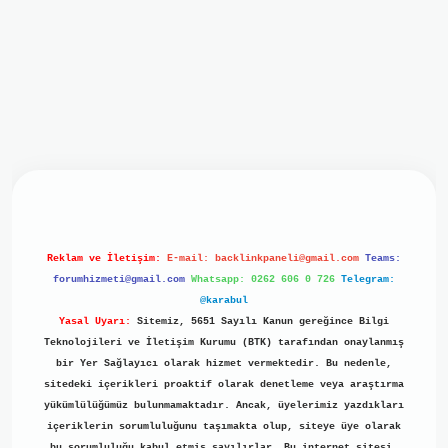
iriş
ilbet giriş
grand opera bet
https://www.betexper.xyz/
b
Reklam ve İletişim:
E-mail:
backlinkpaneli@gmail.com
Teams:
forumhizmeti@gmail.com
Whatsapp: 0262 606 0 726
Telegram:
@karabul
Yasal Uyarı:
Sitemiz, 5651 Sayılı Kanun gereğince Bilgi
Teknolojileri ve İletişim Kurumu (BTK) tarafından onaylanmış
bir Yer Sağlayıcı olarak hizmet vermektedir. Bu nedenle,
sitedeki içerikleri proaktif olarak denetleme veya araştırma
yükümlülüğümüz bulunmamaktadır. Ancak, üyelerimiz yazdıkları
içeriklerin sorumluluğunu taşımakta olup, siteye üye olarak
bu sorumluluğu kabul etmiş sayılırlar. Bu internet sitesi,