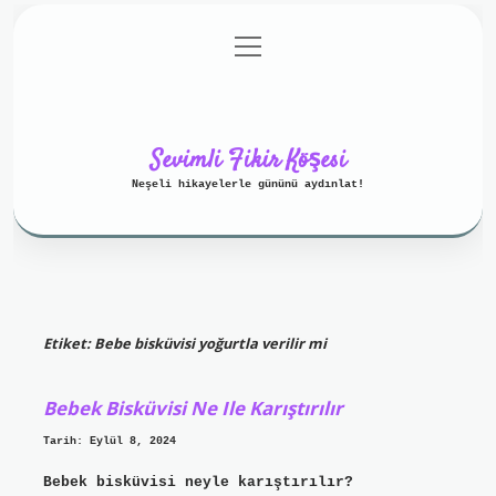
menüyü
Anasayfa
Gizlilik Politikası
aç
Yasal Uyarı
Hakkımızda
Sevimli Fikir Köşesi
Neşeli hikayelerle gününü aydınlat!
Etiket:
Bebe bisküvisi yoğurtla verilir mi
Bebek Bisküvisi Ne Ile Karıştırılır
Tarih: Eylül 8, 2024
Bebek bisküvisi neyle karıştırılır?