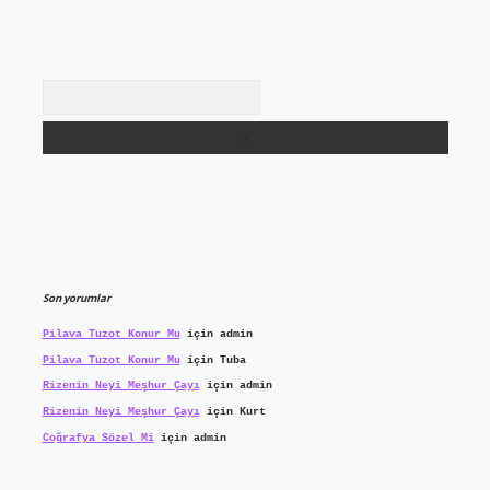
Arama
Son yorumlar
Pilava Tuzot Konur Mu
için
admin
Pilava Tuzot Konur Mu
için
Tuba
Rizenin Neyi Meşhur Çayı
için
admin
Rizenin Neyi Meşhur Çayı
için
Kurt
Coğrafya Sözel Mi
için
admin