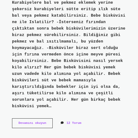
Kurabiyelere bal ve pekmez eklemek yerine
şekersiz kurabiyeleri sütte eritip ılık süte
bal veya pekmez katabilirsiniz. Bebe bisküvisi
ne ile Islatilir? -İsterseniz fırından
çıktıktan sonra bebek bisküvilerimizin üzerine
biraz pekmez sürebilirsiniz. Bildiğiniz gibi
pekmez ve bal ısıtılmamalı, bu yüzden
koymayacağız. -Bisküviler biraz sert olduğu
için fırına vermeden önce içine meyve püresi
koyabilirsiniz. Bebe Bisküvisini nasıl yersek
kilo alırız? Her gün bebek bisküvisi yemek
uzun vadede kilo alımına yol açabilir. Bebek
bisküvileri süt ve bebek mamasıyla
karıştırıldığında bebekler için iyi olsa da,
aşırı tüketilirse kilo alımına ve çeşitli
sorunlara yol açabilir. Her gün birkaç bebek
bisküvisi yemek…
Bebek
Devamını okuyun
12 Yorum
Bisküvisi
Ne
Ile