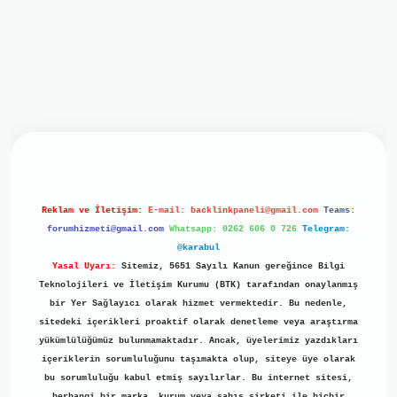
bil giriş
ilbet giriş
grand opera bet
https://www.betexper.
Reklam ve İletişim:
E-mail:
backlinkpaneli@gmail.com
Teams:
forumhizmeti@gmail.com
Whatsapp: 0262 606 0 726
Telegram:
@karabul
Yasal Uyarı:
Sitemiz, 5651 Sayılı Kanun gereğince Bilgi
Teknolojileri ve İletişim Kurumu (BTK) tarafından onaylanmış
bir Yer Sağlayıcı olarak hizmet vermektedir. Bu nedenle,
sitedeki içerikleri proaktif olarak denetleme veya araştırma
yükümlülüğümüz bulunmamaktadır. Ancak, üyelerimiz yazdıkları
içeriklerin sorumluluğunu taşımakta olup, siteye üye olarak
bu sorumluluğu kabul etmiş sayılırlar. Bu internet sitesi,
herhangi bir marka, kurum veya şahıs şirketi ile hiçbir