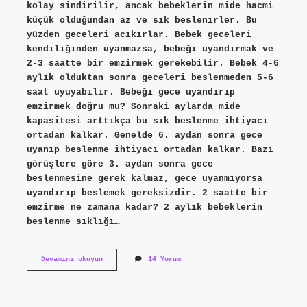
kolay sindirilir, ancak bebeklerin mide hacmi
küçük olduğundan az ve sık beslenirler. Bu
yüzden geceleri acıkırlar. Bebek geceleri
kendiliğinden uyanmazsa, bebeği uyandırmak ve
2-3 saatte bir emzirmek gerekebilir. Bebek 4-6
aylık olduktan sonra geceleri beslenmeden 5-6
saat uyuyabilir. Bebeği gece uyandırıp
emzirmek doğru mu? Sonraki aylarda mide
kapasitesi arttıkça bu sık beslenme ihtiyacı
ortadan kalkar. Genelde 6. aydan sonra gece
uyanıp beslenme ihtiyacı ortadan kalkar. Bazı
görüşlere göre 3. aydan sonra gece
beslenmesine gerek kalmaz, gece uyanmıyorsa
uyandırıp beslemek gereksizdir. 2 saatte bir
emzirme ne zamana kadar? 2 aylık bebeklerin
beslenme sıklığı…
Yeni
Devamını okuyun
14 Yorum
Doğan
Bebek
Gece
Kaç
Kere