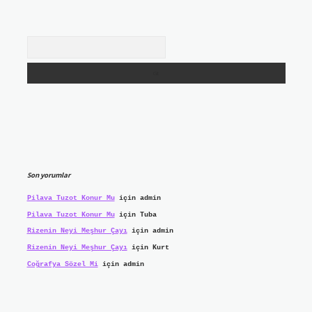
Arama
Son yorumlar
Pilava Tuzot Konur Mu
için
admin
Pilava Tuzot Konur Mu
için
Tuba
Rizenin Neyi Meşhur Çayı
için
admin
Rizenin Neyi Meşhur Çayı
için
Kurt
Coğrafya Sözel Mi
için
admin