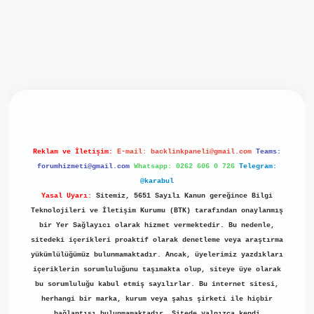
riş
ilbet giriş
grand opera bet
https://www.betexper.xyz/
be
Reklam ve İletişim:
E-mail:
backlinkpaneli@gmail.com
Teams:
forumhizmeti@gmail.com
Whatsapp: 0262 606 0 726
Telegram:
@karabul
Yasal Uyarı:
Sitemiz, 5651 Sayılı Kanun gereğince Bilgi
Teknolojileri ve İletişim Kurumu (BTK) tarafından onaylanmış
bir Yer Sağlayıcı olarak hizmet vermektedir. Bu nedenle,
sitedeki içerikleri proaktif olarak denetleme veya araştırma
yükümlülüğümüz bulunmamaktadır. Ancak, üyelerimiz yazdıkları
içeriklerin sorumluluğunu taşımakta olup, siteye üye olarak
bu sorumluluğu kabul etmiş sayılırlar. Bu internet sitesi,
herhangi bir marka, kurum veya şahıs şirketi ile hiçbir
bağlantısı bulunmamaktadır. Sitede yalnızca kendi