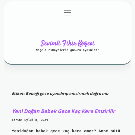
menüyü
Anasayfa
Gizlilik Politikası
aç
Yasal Uyarı
Hakkımızda
Sevimli Fikir Köşesi
Neşeli hikayelerle gününü aydınlat!
Etiket:
Bebeği gece uyandırıp emzirmek doğru mu
Yeni Doğan Bebek Gece Kaç Kere Emzirilir
Tarih: Eylül 8, 2024
Yenidoğan bebek gece kaç kere emer? Anne sütü