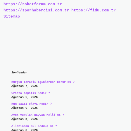
https://robotforum.com.tr
Emzirilir
https://sporhabercisi.com.tr
https://fidu.com.tr
Sitemap
Sidebar
Son Yazılar
Kurşun zararlı ışınlardan korur mu ?
Ağustos 7, 2026
Crista capitis nedir ?
Ağustos 6, 2026
Kum saati olayı nedir ?
Ağustos 6, 2026
Avda vurulan hayvan helâl mi ?
Ağustos 5, 2026
Allahından bul beddua mı ?
Ağustos 3, 2026