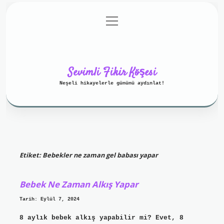
menüyü
Anasayfa
Gizlilik Politikası
aç
Yasal Uyarı
Hakkımızda
Sevimli Fikir Köşesi
Neşeli hikayelerle gününü aydınlat!
Etiket:
Bebekler ne zaman gel babası yapar
Bebek Ne Zaman Alkış Yapar
Tarih: Eylül 7, 2024
8 aylık bebek alkış yapabilir mi? Evet, 8