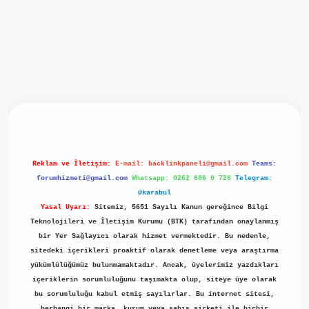
iriş
ilbet giriş
grand opera bet
https://www.betexper.xyz/
b
Reklam ve İletişim:
E-mail:
backlinkpaneli@gmail.com
Teams:
forumhizmeti@gmail.com
Whatsapp: 0262 606 0 726
Telegram:
@karabul
Yasal Uyarı:
Sitemiz, 5651 Sayılı Kanun gereğince Bilgi
Teknolojileri ve İletişim Kurumu (BTK) tarafından onaylanmış
bir Yer Sağlayıcı olarak hizmet vermektedir. Bu nedenle,
sitedeki içerikleri proaktif olarak denetleme veya araştırma
yükümlülüğümüz bulunmamaktadır. Ancak, üyelerimiz yazdıkları
içeriklerin sorumluluğunu taşımakta olup, siteye üye olarak
bu sorumluluğu kabul etmiş sayılırlar. Bu internet sitesi,
herhangi bir marka, kurum veya şahıs şirketi ile hiçbir