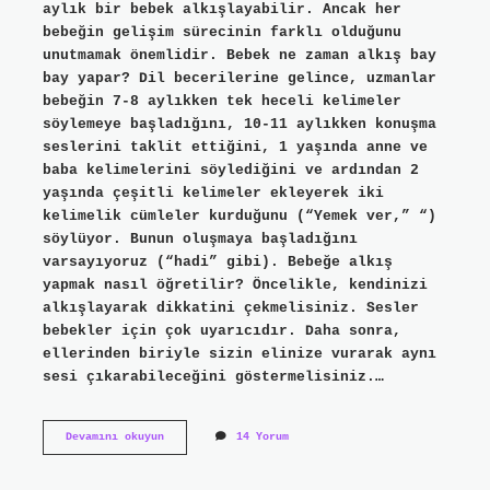
aylık bir bebek alkışlayabilir. Ancak her
bebeğin gelişim sürecinin farklı olduğunu
unutmamak önemlidir. Bebek ne zaman alkış bay
bay yapar? Dil becerilerine gelince, uzmanlar
bebeğin 7-8 aylıkken tek heceli kelimeler
söylemeye başladığını, 10-11 aylıkken konuşma
seslerini taklit ettiğini, 1 yaşında anne ve
baba kelimelerini söylediğini ve ardından 2
yaşında çeşitli kelimeler ekleyerek iki
kelimelik cümleler kurduğunu (“Yemek ver,” “)
söylüyor. Bunun oluşmaya başladığını
varsayıyoruz (“hadi” gibi). Bebeğe alkış
yapmak nasıl öğretilir? Öncelikle, kendinizi
alkışlayarak dikkatini çekmelisiniz. Sesler
bebekler için çok uyarıcıdır. Daha sonra,
ellerinden biriyle sizin elinize vurarak aynı
sesi çıkarabileceğini göstermelisiniz.…
Bebek
Devamını okuyun
14 Yorum
Ne
Zaman
Alkış