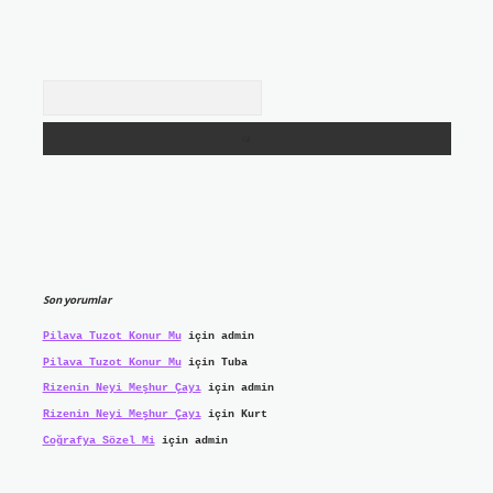
Arama
Son yorumlar
Pilava Tuzot Konur Mu
için
admin
Pilava Tuzot Konur Mu
için
Tuba
Rizenin Neyi Meşhur Çayı
için
admin
Rizenin Neyi Meşhur Çayı
için
Kurt
Coğrafya Sözel Mi
için
admin