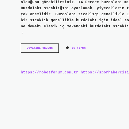
olduğunu görebilirsiniz. +4 Derece buzdolabı mı
Buzdolabı sıcaklığını ayarlamak, yiyeceklerin t
çok önemlidir. Buzdolabı sıcaklığı genellikle 1
bir sıcaklık genellikle buzdolabı için ideal so
ne demek? Klasik iç mekandaki buzdolabı sıcaklı
…
Buzdolabı
Devamını okuyun
10 Yorum
1
Mi
Soğuk
4
Mü
https://robotforum.com.tr
https://sporhabercisi