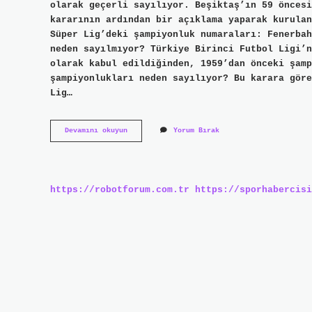
olarak geçerli sayılıyor. Beşiktaş’ın 59 öncesi
kararının ardından bir açıklama yaparak kurulan
Süper Lig’deki şampiyonluk numaraları: Fenerbah
neden sayılmıyor? Türkiye Birinci Futbol Ligi’n
olarak kabul edildiğinden, 1959’dan önceki şam
şampiyonlukları neden sayılıyor? Bu karara göre
Lig…
Beşiktaş
Devamını okuyun
Yorum Bırak
1959
Öncesi
Şampiyonluklar
Kabul
Edildi
https://robotforum.com.tr
https://sporhabercisi
Mı