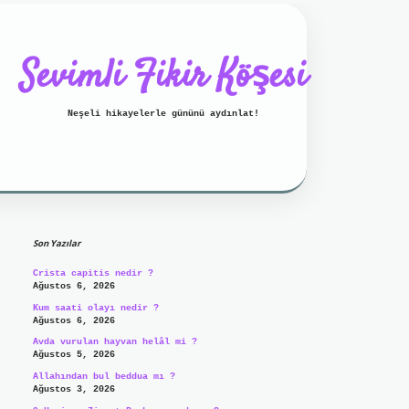
Sevimli Fikir Köşesi
Neşeli hikayelerle gününü aydınlat!
Sidebar
ilbet mobil giriş
ilbet giriş
g
Son Yazılar
Crista capitis nedir ?
Ağustos 6, 2026
Kum saati olayı nedir ?
Ağustos 6, 2026
Avda vurulan hayvan helâl mi ?
Ağustos 5, 2026
Allahından bul beddua mı ?
Ağustos 3, 2026