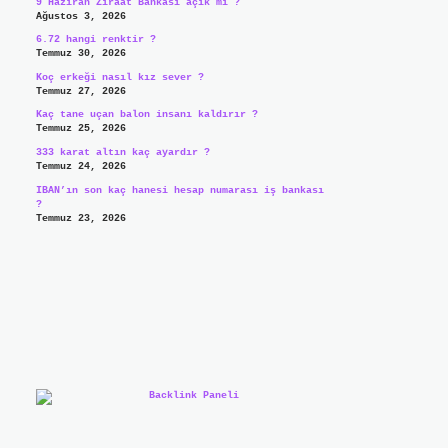
9 Haziran Ziraat Bankası açık mı ?
Ağustos 3, 2026
6.72 hangi renktir ?
Temmuz 30, 2026
Koç erkeği nasıl kız sever ?
Temmuz 27, 2026
Kaç tane uçan balon insanı kaldırır ?
Temmuz 25, 2026
333 karat altın kaç ayardır ?
Temmuz 24, 2026
IBAN’ın son kaç hanesi hesap numarası iş bankası
?
Temmuz 23, 2026