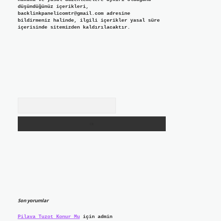
düşündüğünüz içerikleri,
backlinkpanelicomtr@gmail.com
adresine
bildirmeniz halinde, ilgili içerikler yasal süre
içerisinde sitemizden kaldırılacaktır.
Arama
Son yorumlar
Pilava Tuzot Konur Mu
için
admin