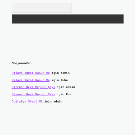
Arama
Son yorumlar
Pilava Tuzot Konur Mu
için
admin
Pilava Tuzot Konur Mu
için
Tuba
Rizenin Neyi Meşhur Çayı
için
admin
Rizenin Neyi Meşhur Çayı
için
Kurt
Coğrafya Sözel Mi
için
admin