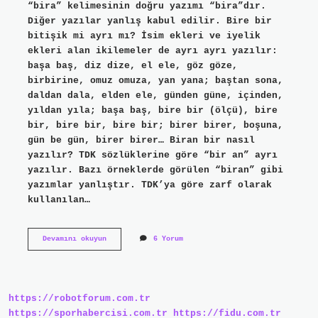
“bira” kelimesinin doğru yazımı “bira”dır.
Diğer yazılar yanlış kabul edilir. Bire bir
bitişik mi ayrı mı? İsim ekleri ve iyelik
ekleri alan ikilemeler de ayrı ayrı yazılır:
başa baş, diz dize, el ele, göz göze,
birbirine, omuz omuza, yan yana; baştan sona,
daldan dala, elden ele, günden güne, içinden,
yıldan yıla; başa baş, bire bir (ölçü), bire
bir, bire bir, bire bir; birer birer, boşuna,
gün be gün, birer birer… Biran bir nasıl
yazılır? TDK sözlüklerine göre “bir an” ayrı
yazılır. Bazı örneklerde görülen “biran” gibi
yazımlar yanlıştır. TDK’ya göre zarf olarak
kullanılan…
Birara
Devamını okuyun
6 Yorum
Bire
Nasıl
Yazılır
https://robotforum.com.tr
https://sporhabercisi.com.tr
https://fidu.com.tr