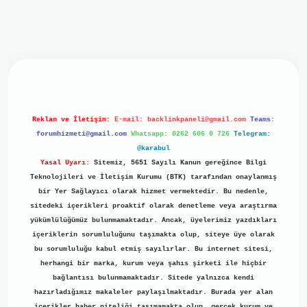
iriş
ilbet giriş
grand opera bet
https://www.betexper.xyz/
b
Reklam ve İletişim:
E-mail:
backlinkpaneli@gmail.com
Teams:
forumhizmeti@gmail.com
Whatsapp: 0262 606 0 726
Telegram:
@karabul
Yasal Uyarı:
Sitemiz, 5651 Sayılı Kanun gereğince Bilgi
Teknolojileri ve İletişim Kurumu (BTK) tarafından onaylanmış
bir Yer Sağlayıcı olarak hizmet vermektedir. Bu nedenle,
sitedeki içerikleri proaktif olarak denetleme veya araştırma
yükümlülüğümüz bulunmamaktadır. Ancak, üyelerimiz yazdıkları
içeriklerin sorumluluğunu taşımakta olup, siteye üye olarak
bu sorumluluğu kabul etmiş sayılırlar. Bu internet sitesi,
herhangi bir marka, kurum veya şahıs şirketi ile hiçbir
bağlantısı bulunmamaktadır. Sitede yalnızca kendi
hazırladığımız makaleler paylaşılmaktadır. Burada yer alan
içerikler haber niteliği taşımamakta olup, gerçek kurum ve