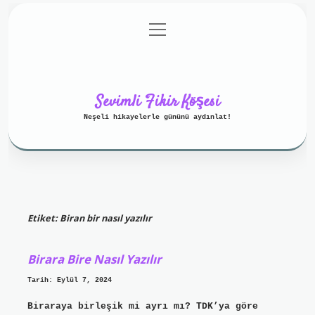
menüyü
Anasayfa
Gizlilik Politikası
aç
Yasal Uyarı
Hakkımızda
Sevimli Fikir Köşesi
Neşeli hikayelerle gününü aydınlat!
Etiket:
Biran bir nasıl yazılır
Birara Bire Nasıl Yazılır
Tarih: Eylül 7, 2024
Biraraya birleşik mi ayrı mı? TDK’ya göre