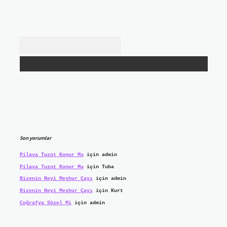
Arama
Son yorumlar
Pilava Tuzot Konur Mu
için
admin
Pilava Tuzot Konur Mu
için
Tuba
Rizenin Neyi Meşhur Çayı
için
admin
Rizenin Neyi Meşhur Çayı
için
Kurt
Coğrafya Sözel Mi
için
admin