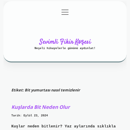
menüyü
Anasayfa
Gizlilik Politikası
aç
Yasal Uyarı
Hakkımızda
Sevimli Fikir Köşesi
Neşeli hikayelerle gününü aydınlat!
Etiket:
Bit yumurtası nasıl temizlenir
Kuşlarda Bit Neden Olur
Tarih: Eylül 23, 2024
Kuşlar neden bitlenir? Yaz aylarında sıklıkla