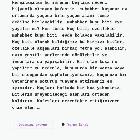
karşılaşılan bu sorunun başlıca nedeni
hijyenik olmayan kafestir. Muhabbet kuşunuz ev
ortamında yaşasa bile yaşam alanı temiz
değilse bitlenebilir. Muhabbet kuşu biti eve
yayılır mı? Her türlü kuş biti, özellikle
muhabbet kuşu biti, evde kolayca yayılabilir.
Kuş biti olarak bildiğimiz bu kırmızı bitler,
özellikle akşamları birkaç metre yol alabilir,
evin çeşitli yerlerinde görülebilir ve
insanlara da yapışabilir. Bit olan kuşa ne
yapılır? Bu nedenle, kuşunuzda bit varsa veya
bit olduğundan şüpheleniyorsanız, kuşunuzu bir
veterinere götürüp muayene ettirmeniz en
iyisidir. Kuşları haftada bir kez yıkadınız.
Bitlerin üreyebileceği alanları ortadan
kaldırın. Kafesleri dezenfekte ettiğinizden
emin olun.…
Kuşlarda
Devamını okuyun
Yorum Bırak
Bit
Neden
Olur