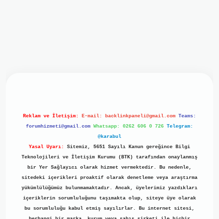
iriş
ilbet giriş
grand opera bet
https://www.betexper.xyz/
b
Reklam ve İletişim:
E-mail:
backlinkpaneli@gmail.com
Teams:
forumhizmeti@gmail.com
Whatsapp: 0262 606 0 726
Telegram:
@karabul
Yasal Uyarı:
Sitemiz, 5651 Sayılı Kanun gereğince Bilgi
Teknolojileri ve İletişim Kurumu (BTK) tarafından onaylanmış
bir Yer Sağlayıcı olarak hizmet vermektedir. Bu nedenle,
sitedeki içerikleri proaktif olarak denetleme veya araştırma
yükümlülüğümüz bulunmamaktadır. Ancak, üyelerimiz yazdıkları
içeriklerin sorumluluğunu taşımakta olup, siteye üye olarak
bu sorumluluğu kabul etmiş sayılırlar. Bu internet sitesi,
herhangi bir marka, kurum veya şahıs şirketi ile hiçbir