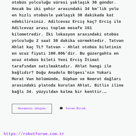
otobüs yolculuğu süresi yaklaşık 30 gündür.
Ancak bu iki şehir arasındaki 34 km’lik yolu
en hızlı otobüsle yaklaşık 30 dakikada kat
edebilirsiniz. Adilcevaz Erciş kaç? Erciş ile
Adilcevaz arası toplam mesafe 161
kilometredir. İki lokasyon arasındaki otobüs
yolculuğu 2 saat 30 dakika sürmektedir. Tatvan
Ahlat kaç TL? Tatvan – Ahlat otobüs biletinin
en ucuz fiyatı 100.00₺’dir. Bu güzergahta en
ucuz otobüs bileti Yeni Erciş İtimat
tarafından satılmaktadır. Ahlat hangi ile
bağlıdır? Doğu Anadolu Bölgesi’nin Yukarı
Murat Van bölümünde, Süphan ve Nemrut dağları
arasındaki platoda kurulan Ahlat, Bitlis iline
bağlı 34. yüzyıldan kalma bir kenttir.…
Ahlat
Devamını okuyun
Yorum Bırak
Adilcevaz
Kaç
https://robotforum.com.tr