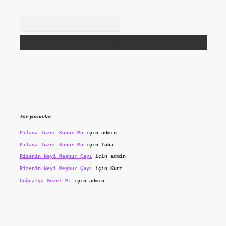
Arama
Son yorumlar
Pilava Tuzot Konur Mu
için
admin
Pilava Tuzot Konur Mu
için
Tuba
Rizenin Neyi Meşhur Çayı
için
admin
Rizenin Neyi Meşhur Çayı
için
Kurt
Coğrafya Sözel Mi
için
admin