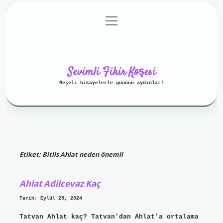
menüyü
Anasayfa
Gizlilik Politikası
aç
Yasal Uyarı
Hakkımızda
Sevimli Fikir Köşesi
Neşeli hikayelerle gününü aydınlat!
Etiket:
Bitlis Ahlat neden önemli
Ahlat Adilcevaz Kaç
Tarih: Eylül 25, 2024
Tatvan Ahlat kaç? Tatvan’dan Ahlat’a ortalama