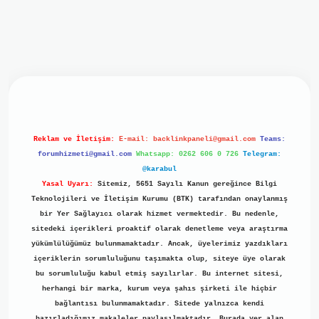
giriş
ilbet giriş
grand opera bet
https://www.betexper.xyz/
Reklam ve İletişim:
E-mail:
backlinkpaneli@gmail.com
Teams:
forumhizmeti@gmail.com
Whatsapp: 0262 606 0 726
Telegram:
@karabul
Yasal Uyarı:
Sitemiz, 5651 Sayılı Kanun gereğince Bilgi
Teknolojileri ve İletişim Kurumu (BTK) tarafından onaylanmış
bir Yer Sağlayıcı olarak hizmet vermektedir. Bu nedenle,
sitedeki içerikleri proaktif olarak denetleme veya araştırma
yükümlülüğümüz bulunmamaktadır. Ancak, üyelerimiz yazdıkları
içeriklerin sorumluluğunu taşımakta olup, siteye üye olarak
bu sorumluluğu kabul etmiş sayılırlar. Bu internet sitesi,
herhangi bir marka, kurum veya şahıs şirketi ile hiçbir
bağlantısı bulunmamaktadır. Sitede yalnızca kendi
hazırladığımız makaleler paylaşılmaktadır. Burada yer alan