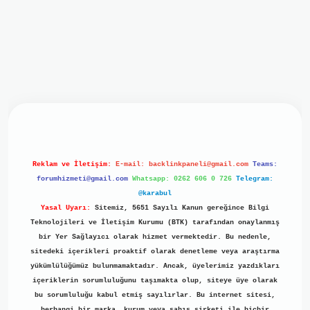
iriş
ilbet giriş
grand opera bet
https://www.betexper.xyz/
b
Reklam ve İletişim:
E-mail:
backlinkpaneli@gmail.com
Teams:
forumhizmeti@gmail.com
Whatsapp: 0262 606 0 726
Telegram:
@karabul
Yasal Uyarı:
Sitemiz, 5651 Sayılı Kanun gereğince Bilgi
Teknolojileri ve İletişim Kurumu (BTK) tarafından onaylanmış
bir Yer Sağlayıcı olarak hizmet vermektedir. Bu nedenle,
sitedeki içerikleri proaktif olarak denetleme veya araştırma
yükümlülüğümüz bulunmamaktadır. Ancak, üyelerimiz yazdıkları
içeriklerin sorumluluğunu taşımakta olup, siteye üye olarak
bu sorumluluğu kabul etmiş sayılırlar. Bu internet sitesi,
herhangi bir marka, kurum veya şahıs şirketi ile hiçbir