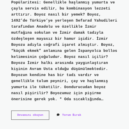
Popülaritesi: Genellikle haşlanmış yumurta ve
çayla servis edilir, bu kombinasyon lezzeti
arttırır. Boyoz nasıl bir yemek? Boyoz,
1492’de Türkiye’ye yerleşen Sefarad Yahudileri
tarafından Anadolu ve özellikle İzmir
mutfağına sokulan ve İzmir damak tadıyla
özdeşleşen mayasız bir hamur işidir. İzmir
Boyozu adıyla coğrafi işaret almıştır. Boyoz,
“küçük ekmek” anlamına gelen İspanyolca bollos
kelimesinin çoğuludur. Boyoz nasıl içilir?
Boyozu İzmir halkı arasında yaygınlaştıran
kişinin Avram Usta olduğu düşünülmektedir.
Boyozun kendine has bir tadı vardır ve
genellikle tulum peyniri, çay ve haşlanmış
yumurta ile tüketilir. Dondurucudan boyoz
nasıl pişirilir? Boyozumuz için pişirme
önerisine gerek yok. * Oda sıcaklığında…
Boyoz
Devamını okuyun
Yorum Bırak
Nasıl
Yenir