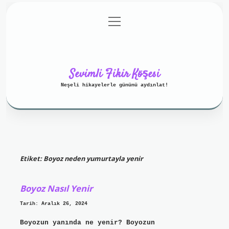
menüyü
Anasayfa
Gizlilik Politikası
aç
Yasal Uyarı
Hakkımızda
Sevimli Fikir Köşesi
Neşeli hikayelerle gününü aydınlat!
Etiket:
Boyoz neden yumurtayla yenir
Boyoz Nasıl Yenir
Tarih: Aralık 26, 2024
Boyozun yanında ne yenir? Boyozun