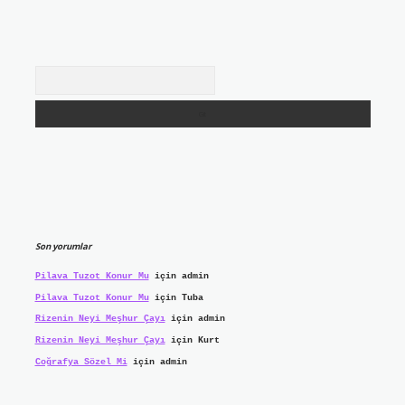
Arama
Son yorumlar
Pilava Tuzot Konur Mu
için
admin
Pilava Tuzot Konur Mu
için
Tuba
Rizenin Neyi Meşhur Çayı
için
admin
Rizenin Neyi Meşhur Çayı
için
Kurt
Coğrafya Sözel Mi
için
admin