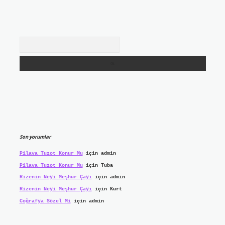
Arama
Son yorumlar
Pilava Tuzot Konur Mu
için
admin
Pilava Tuzot Konur Mu
için
Tuba
Rizenin Neyi Meşhur Çayı
için
admin
Rizenin Neyi Meşhur Çayı
için
Kurt
Coğrafya Sözel Mi
için
admin