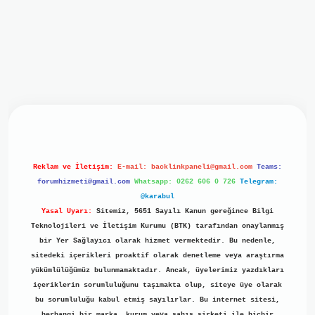
giriş
ilbet giriş
grand opera bet
https://www.betexper.xyz/
Reklam ve İletişim:
E-mail:
backlinkpaneli@gmail.com
Teams:
forumhizmeti@gmail.com
Whatsapp: 0262 606 0 726
Telegram:
@karabul
Yasal Uyarı:
Sitemiz, 5651 Sayılı Kanun gereğince Bilgi
Teknolojileri ve İletişim Kurumu (BTK) tarafından onaylanmış
bir Yer Sağlayıcı olarak hizmet vermektedir. Bu nedenle,
sitedeki içerikleri proaktif olarak denetleme veya araştırma
yükümlülüğümüz bulunmamaktadır. Ancak, üyelerimiz yazdıkları
içeriklerin sorumluluğunu taşımakta olup, siteye üye olarak
bu sorumluluğu kabul etmiş sayılırlar. Bu internet sitesi,
herhangi bir marka, kurum veya şahıs şirketi ile hiçbir