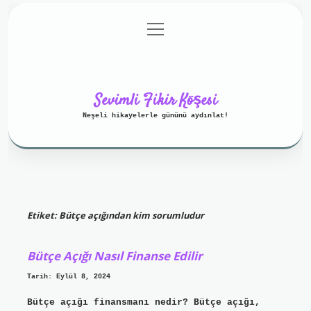
menüyü
Anasayfa
Gizlilik Politikası
aç
Yasal Uyarı
Hakkımızda
Sevimli Fikir Köşesi
Neşeli hikayelerle gününü aydınlat!
Etiket:
Bütçe açığından kim sorumludur
Bütçe Açığı Nasıl Finanse Edilir
Tarih: Eylül 8, 2024
Bütçe açığı finansmanı nedir? Bütçe açığı,