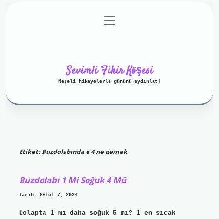
menüyü
Anasayfa
Gizlilik Politikası
aç
Yasal Uyarı
Hakkımızda
Sevimli Fikir Köşesi
Neşeli hikayelerle gününü aydınlat!
Etiket:
Buzdolabında e 4 ne demek
Buzdolabı 1 Mi Soğuk 4 Mü
Tarih: Eylül 7, 2024
Dolapta 1 mi daha soğuk 5 mi? 1 en sıcak