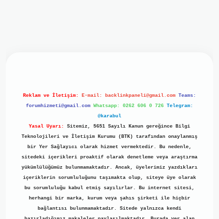
iriş
ilbet giriş
grand opera bet
https://www.betexper.xyz/
b
Reklam ve İletişim:
E-mail:
backlinkpaneli@gmail.com
Teams:
forumhizmeti@gmail.com
Whatsapp: 0262 606 0 726
Telegram:
@karabul
Yasal Uyarı:
Sitemiz, 5651 Sayılı Kanun gereğince Bilgi
Teknolojileri ve İletişim Kurumu (BTK) tarafından onaylanmış
bir Yer Sağlayıcı olarak hizmet vermektedir. Bu nedenle,
sitedeki içerikleri proaktif olarak denetleme veya araştırma
yükümlülüğümüz bulunmamaktadır. Ancak, üyelerimiz yazdıkları
içeriklerin sorumluluğunu taşımakta olup, siteye üye olarak
bu sorumluluğu kabul etmiş sayılırlar. Bu internet sitesi,
herhangi bir marka, kurum veya şahıs şirketi ile hiçbir
bağlantısı bulunmamaktadır. Sitede yalnızca kendi
hazırladığımız makaleler paylaşılmaktadır. Burada yer alan