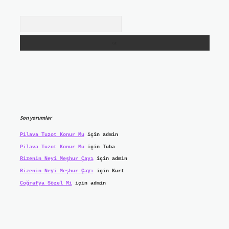
Arama
Son yorumlar
Pilava Tuzot Konur Mu
için
admin
Pilava Tuzot Konur Mu
için
Tuba
Rizenin Neyi Meşhur Çayı
için
admin
Rizenin Neyi Meşhur Çayı
için
Kurt
Coğrafya Sözel Mi
için
admin