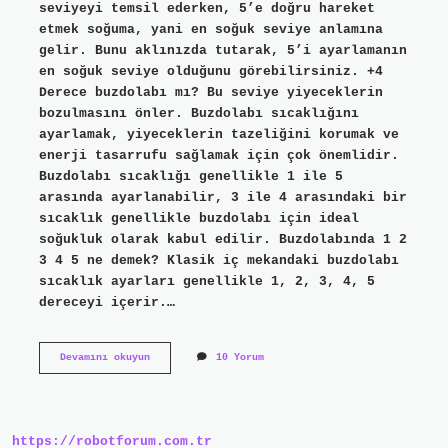
seviyeyi temsil ederken, 5’e doğru hareket
etmek soğuma, yani en soğuk seviye anlamına
gelir. Bunu aklınızda tutarak, 5’i ayarlamanın
en soğuk seviye olduğunu görebilirsiniz. +4
Derece buzdolabı mı? Bu seviye yiyeceklerin
bozulmasını önler. Buzdolabı sıcaklığını
ayarlamak, yiyeceklerin tazeliğini korumak ve
enerji tasarrufu sağlamak için çok önemlidir.
Buzdolabı sıcaklığı genellikle 1 ile 5
arasında ayarlanabilir, 3 ile 4 arasındaki bir
sıcaklık genellikle buzdolabı için ideal
soğukluk olarak kabul edilir. Buzdolabında 1 2
3 4 5 ne demek? Klasik iç mekandaki buzdolabı
sıcaklık ayarları genellikle 1, 2, 3, 4, 5
dereceyi içerir.…
Buzdolabı
Devamını okuyun
10 Yorum
1
Mi
Soğuk
4
Mü
https://robotforum.com.tr