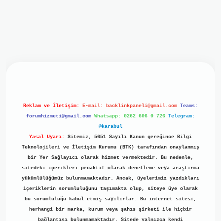
iriş
ilbet giriş
grand opera bet
https://www.betexper.xyz/
b
Reklam ve İletişim:
E-mail:
backlinkpaneli@gmail.com
Teams:
forumhizmeti@gmail.com
Whatsapp: 0262 606 0 726
Telegram:
@karabul
Yasal Uyarı:
Sitemiz, 5651 Sayılı Kanun gereğince Bilgi
Teknolojileri ve İletişim Kurumu (BTK) tarafından onaylanmış
bir Yer Sağlayıcı olarak hizmet vermektedir. Bu nedenle,
sitedeki içerikleri proaktif olarak denetleme veya araştırma
yükümlülüğümüz bulunmamaktadır. Ancak, üyelerimiz yazdıkları
içeriklerin sorumluluğunu taşımakta olup, siteye üye olarak
bu sorumluluğu kabul etmiş sayılırlar. Bu internet sitesi,
herhangi bir marka, kurum veya şahıs şirketi ile hiçbir
bağlantısı bulunmamaktadır. Sitede yalnızca kendi