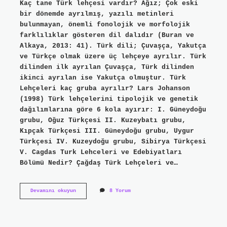
Kaç tane Türk lehçesi vardır? Ağız; Çok eski
bir dönemde ayrılmış, yazılı metinleri
bulunmayan, önemli fonolojik ve morfolojik
farklılıklar gösteren dil dalıdır (Buran ve
Alkaya, 2013: 41). Türk dili; Çuvaşça, Yakutça
ve Türkçe olmak üzere üç lehçeye ayrılır. Türk
dilinden ilk ayrılan Çuvaşça, Türk dilinden
ikinci ayrılan ise Yakutça olmuştur. Türk
Lehçeleri kaç gruba ayrılır? Lars Johanson
(1998) Türk lehçelerini tipolojik ve genetik
dağılımlarına göre 6 kola ayırır: I. Güneydoğu
grubu, Oğuz Türkçesi II. Kuzeybatı grubu,
Kıpçak Türkçesi III. Güneydoğu grubu, Uygur
Türkçesi IV. Kuzeydoğu grubu, Sibirya Türkçesi
V. Cagdas Turk Lehceleri ve Edebiyatları
Bölümü Nedir? Çağdaş Türk Lehçeleri ve…
Çağdaş
Devamını okuyun
8 Yorum
Türk
Lehçeleri
Kaç
Tanedir