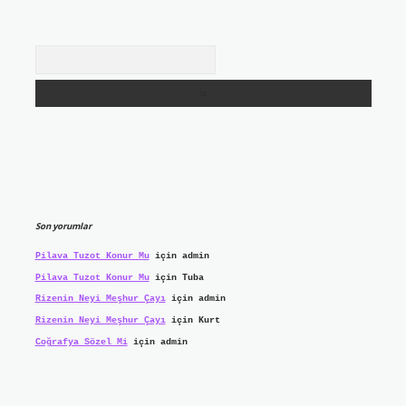
Arama
Son yorumlar
Pilava Tuzot Konur Mu
için
admin
Pilava Tuzot Konur Mu
için
Tuba
Rizenin Neyi Meşhur Çayı
için
admin
Rizenin Neyi Meşhur Çayı
için
Kurt
Coğrafya Sözel Mi
için
admin