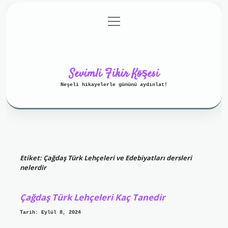
menüyü
Anasayfa
Gizlilik Politikası
aç
Yasal Uyarı
Hakkımızda
Sevimli Fikir Köşesi
Neşeli hikayelerle gününü aydınlat!
Etiket:
Çağdaş Türk Lehçeleri ve Edebiyatları dersleri
nelerdir
Çağdaş Türk Lehçeleri Kaç Tanedir
Tarih: Eylül 8, 2024