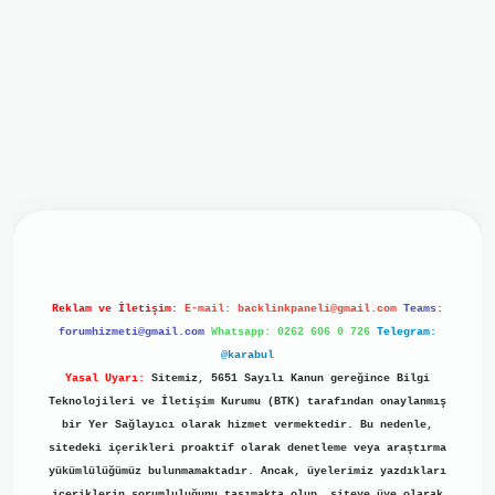
/betci.online/
hiltonbet
Reklam ve İletişim:
E-mail:
backlinkpaneli@gmail.com
Teams:
forumhizmeti@gmail.com
Whatsapp: 0262 606 0 726
Telegram:
@karabul
Yasal Uyarı:
Sitemiz, 5651 Sayılı Kanun gereğince Bilgi
Teknolojileri ve İletişim Kurumu (BTK) tarafından onaylanmış
bir Yer Sağlayıcı olarak hizmet vermektedir. Bu nedenle,
sitedeki içerikleri proaktif olarak denetleme veya araştırma
yükümlülüğümüz bulunmamaktadır. Ancak, üyelerimiz yazdıkları
içeriklerin sorumluluğunu taşımakta olup, siteye üye olarak