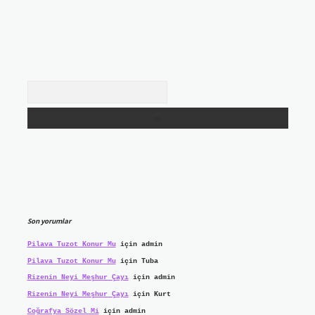
Arama
Son yorumlar
Pilava Tuzot Konur Mu
için
admin
Pilava Tuzot Konur Mu
için
Tuba
Rizenin Neyi Meşhur Çayı
için
admin
Rizenin Neyi Meşhur Çayı
için
Kurt
Coğrafya Sözel Mi
için
admin