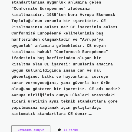
standartlarına uygunluk anlamına gelen
“Conformité Européenne” ifadesinin
kısaltmasıdır. 1985’ten beri Avrupa Ekonomik
Topluluğu’nun zorunlu bir işaretidir. CE
kısaltmasının anlamı ne? CE işaretinin anlamı
Conformité Européenné kelimelerinin baş
harflerinden oluşmaktadır ve “Avrupa’ya
uygunluk” anlamına gelmektedir. CE neyin
kısaltması hukuk? “Conformité Européenne”
ifadesinin baş harflerinden oluşan bir
kısaltma olan CE işareti; ürünlerin amacına
uygun kullanıldığında insan can ve mal
güvenliğine, bitki ve hayvanlara, çevreye
zarar vermeyeceğini, yani güvenli bir ürün
olduğunu gösteren bir işarettir. CE adı nedir?
Avrupa Birliği’nin dünya ülkeleri arasındaki
ticari üretimin aynı teknik standartlara göre
yapılmasını sağlamak için geliştirdiği
sistematik standartlara CE denir.…
Ce
Devamını okuyun
14 Yorum