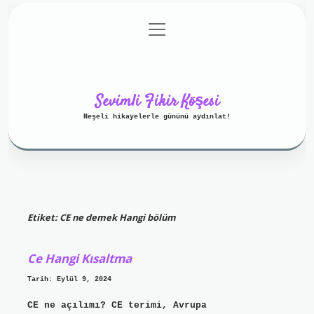
menüyü
Anasayfa
Gizlilik Politikası
aç
Yasal Uyarı
Hakkımızda
Sevimli Fikir Köşesi
Neşeli hikayelerle gününü aydınlat!
Etiket:
CE ne demek Hangi bölüm
Ce Hangi Kısaltma
Tarih: Eylül 9, 2024
CE ne açılımı? CE terimi, Avrupa