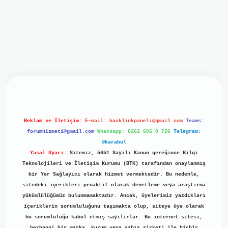
iriş
ilbet giriş
grand opera bet
https://www.betexper.xyz/
b
Reklam ve İletişim:
E-mail:
backlinkpaneli@gmail.com
Teams:
forumhizmeti@gmail.com
Whatsapp: 0262 606 0 726
Telegram:
@karabul
Yasal Uyarı:
Sitemiz, 5651 Sayılı Kanun gereğince Bilgi
Teknolojileri ve İletişim Kurumu (BTK) tarafından onaylanmış
bir Yer Sağlayıcı olarak hizmet vermektedir. Bu nedenle,
sitedeki içerikleri proaktif olarak denetleme veya araştırma
yükümlülüğümüz bulunmamaktadır. Ancak, üyelerimiz yazdıkları
içeriklerin sorumluluğunu taşımakta olup, siteye üye olarak
bu sorumluluğu kabul etmiş sayılırlar. Bu internet sitesi,
herhangi bir marka, kurum veya şahıs şirketi ile hiçbir