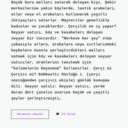
Küçük kuru malları satarak dolaşan kişi. Şehir
merkezlerine yakın köylerde, lastik arabaları,
atlar veya el arabaları kullanarak çeşitli
ihtiyaçları satarlar. Müşteriler genellikle
kadınlar ve çocuklardır. Çerçilik ne iş yapar?
Seyyar satıcı, köy ve kasabaları dolaşan
seyyar bir tüccardır. “Herkese her şey” olma
çabasıyla atlara, arabalara veya sırtlarındaki
heybelere özenle yerleştirdikleri malları
satmak için köy ve kasabaları dolaşan seyyar
satıcılar, ürünlerini tanıtmak için
“kelimelerin büyüsünü” kullanırlar. Çerçi mi
Çerçici mi? Kubbealtı Sözlüğü i. (çerçi
sözcüğünden çerçi+ci ekiyle) günlük konuşma
dili. Seyyar satıcı: Seyyar satıcı, yerde
duran dört çuvalın üzerine küçük ve çeşitli
şeyler yerleştirmişti…
Çercici
Devamını okuyun
14 Yorum
Ne
Demek