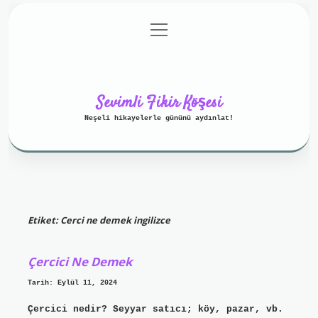
menüyü
Anasayfa
Gizlilik Politikası
aç
Yasal Uyarı
Hakkımızda
Sevimli Fikir Köşesi
Neşeli hikayelerle gününü aydınlat!
Etiket:
Cerci ne demek ingilizce
Çercici Ne Demek
Tarih: Eylül 11, 2024
Çercici nedir? Seyyar satıcı; köy, pazar, vb.