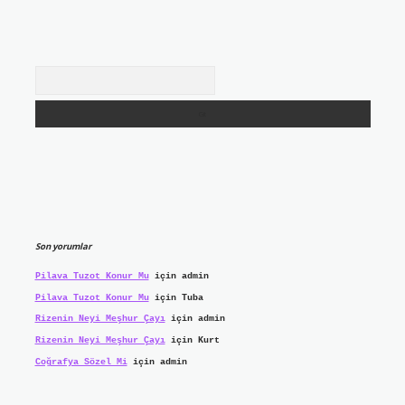
Arama
Son yorumlar
Pilava Tuzot Konur Mu
için
admin
Pilava Tuzot Konur Mu
için
Tuba
Rizenin Neyi Meşhur Çayı
için
admin
Rizenin Neyi Meşhur Çayı
için
Kurt
Coğrafya Sözel Mi
için
admin