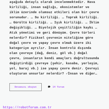
aşağıda detaylı olarak incelenmektedir. Hava
kirliliği, insan sağlığı, ekosistemler ve
iklim üzerinde olumsuz etkileri olan bir çevre
sorunudur. … Su kirliliği. … Toprak kirliliği.
… Gürültü kirliliği. … Işık kirliliği. … İklim
değişikliği. … Biyolojik çeşitliliğin kaybı …
Atık yönetimi ve geri dönüşüm. Çevre türleri
nelerdir? Fiziksel çevrenin niteliğine göre
doğal çevre ve yapay çevre olmak üzere iki
kategoriye ayrılır. İnsan kontrolü dışında
olan çevreye (dağ, deniz, göl vb.) doğal
çevre, insanların kendi amaçları doğrultusunda
değiştirdiği çevreye (şehir, kasaba, yerleşim,
yol, baraj vb.) ise yapay çevre denir. Çevreyi
oluşturan unsurlar nelerdir? ✓İnsan ve diğer…
Çevre
Devamını okuyun
14 Yorum
Neleri
Kapsar
https://robotforum.com.tr