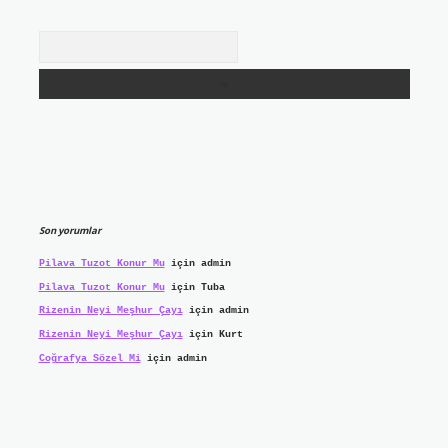
Arama
Son yorumlar
Pilava Tuzot Konur Mu
için
admin
Pilava Tuzot Konur Mu
için
Tuba
Rizenin Neyi Meşhur Çayı
için
admin
Rizenin Neyi Meşhur Çayı
için
Kurt
Coğrafya Sözel Mi
için
admin