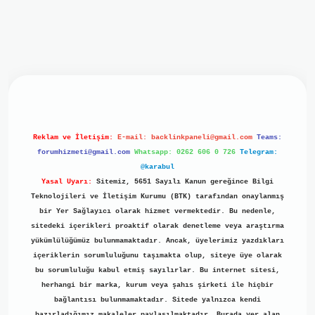
giriş
ilbet giriş
grand opera bet
https://www.betexper.xyz/
Reklam ve İletişim:
E-mail:
backlinkpaneli@gmail.com
Teams:
forumhizmeti@gmail.com
Whatsapp: 0262 606 0 726
Telegram:
@karabul
Yasal Uyarı:
Sitemiz, 5651 Sayılı Kanun gereğince Bilgi
Teknolojileri ve İletişim Kurumu (BTK) tarafından onaylanmış
bir Yer Sağlayıcı olarak hizmet vermektedir. Bu nedenle,
sitedeki içerikleri proaktif olarak denetleme veya araştırma
yükümlülüğümüz bulunmamaktadır. Ancak, üyelerimiz yazdıkları
içeriklerin sorumluluğunu taşımakta olup, siteye üye olarak
bu sorumluluğu kabul etmiş sayılırlar. Bu internet sitesi,
herhangi bir marka, kurum veya şahıs şirketi ile hiçbir
bağlantısı bulunmamaktadır. Sitede yalnızca kendi
hazırladığımız makaleler paylaşılmaktadır. Burada yer alan