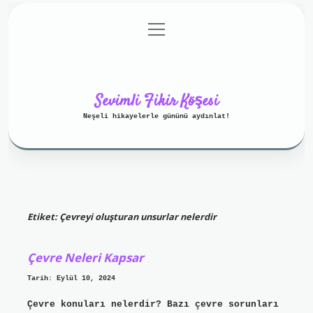
menüyü
Anasayfa
Gizlilik Politikası
aç
Yasal Uyarı
Hakkımızda
Sevimli Fikir Köşesi
Neşeli hikayelerle gününü aydınlat!
Etiket:
Çevreyi oluşturan unsurlar nelerdir
Çevre Neleri Kapsar
Tarih: Eylül 10, 2024
Çevre konuları nelerdir? Bazı çevre sorunları