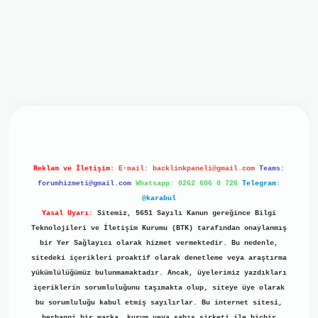
iriş
ilbet giriş
grand opera bet
https://www.betexper.xyz/
b
Reklam ve İletişim:
E-mail:
backlinkpaneli@gmail.com
Teams:
forumhizmeti@gmail.com
Whatsapp: 0262 606 0 726
Telegram:
@karabul
Yasal Uyarı:
Sitemiz, 5651 Sayılı Kanun gereğince Bilgi
Teknolojileri ve İletişim Kurumu (BTK) tarafından onaylanmış
bir Yer Sağlayıcı olarak hizmet vermektedir. Bu nedenle,
sitedeki içerikleri proaktif olarak denetleme veya araştırma
yükümlülüğümüz bulunmamaktadır. Ancak, üyelerimiz yazdıkları
içeriklerin sorumluluğunu taşımakta olup, siteye üye olarak
bu sorumluluğu kabul etmiş sayılırlar. Bu internet sitesi,
herhangi bir marka, kurum veya şahıs şirketi ile hiçbir