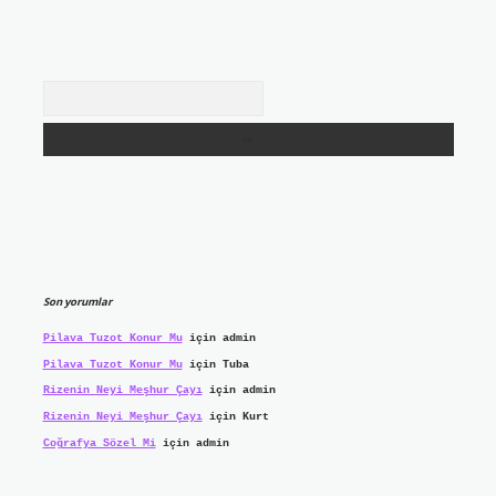
Arama
Son yorumlar
Pilava Tuzot Konur Mu
için
admin
Pilava Tuzot Konur Mu
için
Tuba
Rizenin Neyi Meşhur Çayı
için
admin
Rizenin Neyi Meşhur Çayı
için
Kurt
Coğrafya Sözel Mi
için
admin