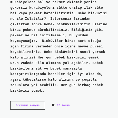
Kurabiyelere bal ve pekmez eklemek yerine
şekersiz kurabiyeleri sütte eritip ılık süte
bal veya pekmez katabilirsiniz. Bebe bisküvisi
ne ile Islatilir? -İsterseniz fırından
çıktıktan sonra bebek bisküvilerimizin üzerine
biraz pekmez sürebilirsiniz. Bildiğiniz gibi
pekmez ve bal ısıtılmamalı, bu yüzden
koymayacağız. -Bisküviler biraz sert olduğu
için fırına vermeden önce içine meyve püresi
koyabilirsiniz. Bebe Bisküvisini nasıl yersek
kilo alırız? Her gün bebek bisküvisi yemek
uzun vadede kilo alımına yol açabilir. Bebek
bisküvileri süt ve bebek mamasıyla
karıştırıldığında bebekler için iyi olsa da,
aşırı tüketilirse kilo alımına ve çeşitli
sorunlara yol açabilir. Her gün birkaç bebek
bisküvisi yemek…
Bebek
Devamını okuyun
12 Yorum
Bisküvisi
Ne
Ile