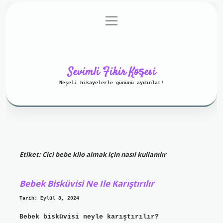
menüyü
Anasayfa
Gizlilik Politikası
aç
Yasal Uyarı
Hakkımızda
Sevimli Fikir Köşesi
Neşeli hikayelerle gününü aydınlat!
Etiket:
Cici bebe kilo almak için nasıl kullanılır
Bebek Bisküvisi Ne Ile Karıştırılır
Tarih: Eylül 8, 2024
Bebek bisküvisi neyle karıştırılır?