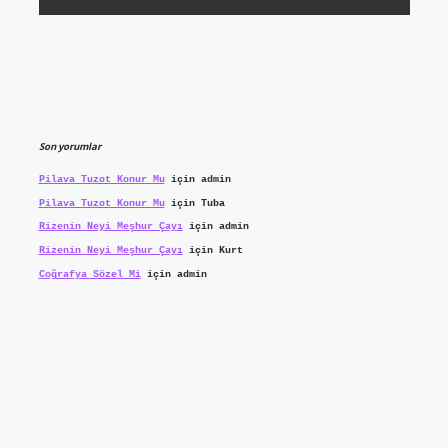
Son yorumlar
Pilava Tuzot Konur Mu
için
admin
Pilava Tuzot Konur Mu
için
Tuba
Rizenin Neyi Meşhur Çayı
için
admin
Rizenin Neyi Meşhur Çayı
için
Kurt
Coğrafya Sözel Mi
için
admin