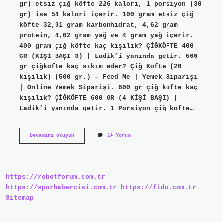
gr) etsiz çiğ köfte 226 kalori, 1 porsiyon (30
gr) ise 54 kalori içerir. 100 gram etsiz çiğ
köfte 32,91 gram karbonhidrat, 4,62 gram
protein, 4,02 gram yağ ve 4 gram yağ içerir.
400 gram çiğ köfte kaç kişilik? ÇİĞKÖFTE 400
GR (KİŞİ BAŞI 3) | Ladik’i yanında getir. 500
gr çiğköfte kaç sıkım eder? Çiğ Köfte (20
kişilik) (500 gr.) – Feed Me | Yemek Siparişi
| Online Yemek Siparişi. 600 gr çiğ köfte kaç
kişilik? ÇİĞKÖFTE 600 GR (4 KİŞİ BAŞI) |
Ladik’i yanında getir. 1 Porsiyon çiğ köfte…
1
Devamını okuyun
14 Yorum
Kişi
Kaç
Gram
Çiğköfte
Yer
https://robotforum.com.tr
https://sporhabercisi.com.tr
https://fidu.com.tr
Sitemap