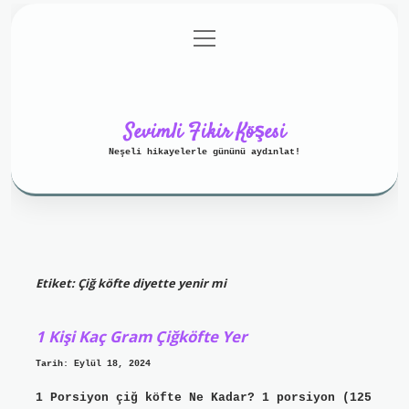
menüyü
Anasayfa
Gizlilik Politikası
aç
Yasal Uyarı
Hakkımızda
Sevimli Fikir Köşesi
Neşeli hikayelerle gününü aydınlat!
Etiket:
Çiğ köfte diyette yenir mi
1 Kişi Kaç Gram Çiğköfte Yer
Tarih: Eylül 18, 2024
1 Porsiyon çiğ köfte Ne Kadar? 1 porsiyon (125