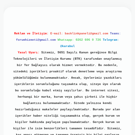
iriş
ilbet giriş
grand opera bet
https://www.betexper.xyz/
b
Reklam ve İletişim:
E-mail:
backlinkpaneli@gmail.com
Teams:
forumhizmeti@gmail.com
Whatsapp: 0262 606 0 726
Telegram:
@karabul
Yasal Uyarı:
Sitemiz, 5651 Sayılı Kanun gereğince Bilgi
Teknolojileri ve İletişim Kurumu (BTK) tarafından onaylanmış
bir Yer Sağlayıcı olarak hizmet vermektedir. Bu nedenle,
sitedeki içerikleri proaktif olarak denetleme veya araştırma
yükümlülüğümüz bulunmamaktadır. Ancak, üyelerimiz yazdıkları
içeriklerin sorumluluğunu taşımakta olup, siteye üye olarak
bu sorumluluğu kabul etmiş sayılırlar. Bu internet sitesi,
herhangi bir marka, kurum veya şahıs şirketi ile hiçbir
bağlantısı bulunmamaktadır. Sitede yalnızca kendi
hazırladığımız makaleler paylaşılmaktadır. Burada yer alan
içerikler haber niteliği taşımamakta olup, gerçek kurum ve
kişiler hakkında paylaşım yapılmamaktadır. Gerçek kurum ve
kişiler ile isim benzerlikleri tamamen tesadüfidir. Sitemiz,
kar amacı gütmeyen ve tamamen ücretsiz bir bilgi paylaşım