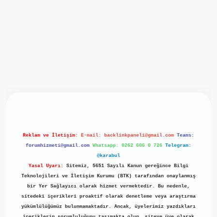
iriş
ilbet giriş
grand opera bet
https://www.betexper.xyz/
b
Reklam ve İletişim:
E-mail:
backlinkpaneli@gmail.com
Teams:
forumhizmeti@gmail.com
Whatsapp: 0262 606 0 726
Telegram:
@karabul
Yasal Uyarı:
Sitemiz, 5651 Sayılı Kanun gereğince Bilgi
Teknolojileri ve İletişim Kurumu (BTK) tarafından onaylanmış
bir Yer Sağlayıcı olarak hizmet vermektedir. Bu nedenle,
sitedeki içerikleri proaktif olarak denetleme veya araştırma
yükümlülüğümüz bulunmamaktadır. Ancak, üyelerimiz yazdıkları
içeriklerin sorumluluğunu taşımakta olup, siteye üye olarak