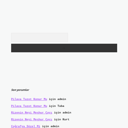
Arama
Son yorumlar
Pilava Tuzot Konur Mu
için
admin
Pilava Tuzot Konur Mu
için
Tuba
Rizenin Neyi Meşhur Çayı
için
admin
Rizenin Neyi Meşhur Çayı
için
Kurt
Coğrafya Sözel Mi
için
admin