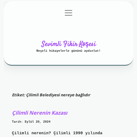
menüyü
Anasayfa
Gizlilik Politikası
aç
Yasal Uyarı
Hakkımızda
Sevimli Fikir Köşesi
Neşeli hikayelerle gününü aydınlat!
Etiket:
Çilimli Belediyesi nereye bağlıdır
Çilimli Nerenin Kazası
Tarih: Eylül 20, 2024
Çilimli nerenin? Çilimli 1990 yılında