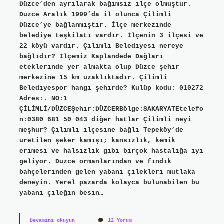
Düzce’den ayrılarak bağımsız ilçe olmuştur.
Düzce Aralık 1999’da il olunca Çilimli
Düzce’ye bağlanmıştır. İlçe merkezinde
belediye teşkilatı vardır. İlçenin 3 ilçesi ve
22 köyü vardır. Çilimli Belediyesi nereye
bağlıdır? İlçemiz Kaplandede Dağları
eteklerinde yer almakta olup Düzce şehir
merkezine 15 km uzaklıktadır. Çilimli
Belediyespor hangi şehirde? Kulüp kodu: 010272
Adres:. NO:1
ÇİLİMLİ/DÜZCEŞehir:DÜZCERBölge:SAKARYATEtelefo
n:0380 681 50 043 diğer hatlar Çilimli neyi
meşhur? Çilimli ilçesine bağlı Tepeköy’de
üretilen şeker kamışı; kansızlık, kemik
erimesi ve halsizlik gibi birçok hastalığa iyi
geliyor. Düzce ormanlarından ve fındık
bahçelerinden gelen yabani çilekleri mutlaka
deneyin. Yerel pazarda kolayca bulunabilen bu
yabani çileğin besin…
Çilimli
Devamını okuyun
12 Yorum