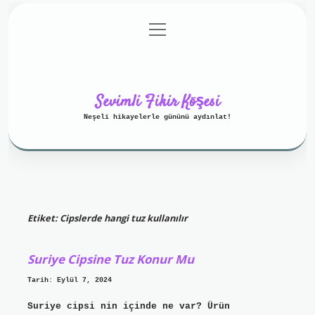
menüyü
Anasayfa
Gizlilik Politikası
aç
Yasal Uyarı
Hakkımızda
Sevimli Fikir Köşesi
Neşeli hikayelerle gününü aydınlat!
Etiket:
Cipslerde hangi tuz kullanılır
Suriye Cipsine Tuz Konur Mu
Tarih: Eylül 7, 2024
Suriye cipsi nin içinde ne var? Ürün