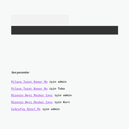
Arama
Son yorumlar
Pilava Tuzot Konur Mu
için
admin
Pilava Tuzot Konur Mu
için
Tuba
Rizenin Neyi Meşhur Çayı
için
admin
Rizenin Neyi Meşhur Çayı
için
Kurt
Coğrafya Sözel Mi
için
admin