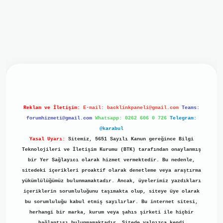
iriş
ilbet giriş
grand opera bet
https://www.betexper.xyz/
b
Reklam ve İletişim:
E-mail:
backlinkpaneli@gmail.com
Teams:
forumhizmeti@gmail.com
Whatsapp: 0262 606 0 726
Telegram:
@karabul
Yasal Uyarı:
Sitemiz, 5651 Sayılı Kanun gereğince Bilgi
Teknolojileri ve İletişim Kurumu (BTK) tarafından onaylanmış
bir Yer Sağlayıcı olarak hizmet vermektedir. Bu nedenle,
sitedeki içerikleri proaktif olarak denetleme veya araştırma
yükümlülüğümüz bulunmamaktadır. Ancak, üyelerimiz yazdıkları
içeriklerin sorumluluğunu taşımakta olup, siteye üye olarak
bu sorumluluğu kabul etmiş sayılırlar. Bu internet sitesi,
herhangi bir marka, kurum veya şahıs şirketi ile hiçbir
bağlantısı bulunmamaktadır. Sitede yalnızca kendi