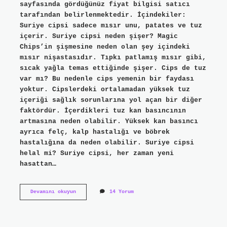
sayfasında gördüğünüz fiyat bilgisi satıcı
tarafından belirlenmektedir. İçindekiler:
Suriye cipsi sadece mısır unu, patates ve tuz
içerir. Suriye cipsi neden şişer? Magic
Chips’in şişmesine neden olan şey içindeki
mısır nişastasıdır. Tıpkı patlamış mısır gibi,
sıcak yağla temas ettiğinde şişer. Cips de tuz
var mı? Bu nedenle cips yemenin bir faydası
yoktur. Cipslerdeki ortalamadan yüksek tuz
içeriği sağlık sorunlarına yol açan bir diğer
faktördür. İçerdikleri tuz kan basıncının
artmasına neden olabilir. Yüksek kan basıncı
ayrıca felç, kalp hastalığı ve böbrek
hastalığına da neden olabilir. Suriye cipsi
helal mi? Suriye cipsi, her zaman yeni
hasattan…
Suriye
Devamını okuyun
14 Yorum
Cipsine
Tuz
Konur
Mu