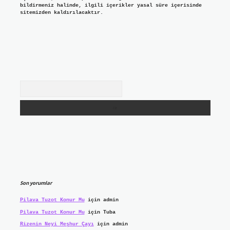
bildirmeniz halinde, ilgili içerikler yasal süre içerisinde
sitemizden kaldırılacaktır.
Arama
Son yorumlar
Pilava Tuzot Konur Mu
için
admin
Pilava Tuzot Konur Mu
için
Tuba
Rizenin Neyi Meşhur Çayı
için
admin