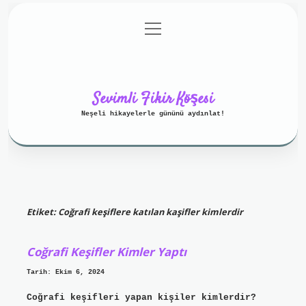
menüyü
Anasayfa
Gizlilik Politikası
aç
Yasal Uyarı
Hakkımızda
Sevimli Fikir Köşesi
Neşeli hikayelerle gününü aydınlat!
Etiket:
Coğrafi keşiflere katılan kaşifler kimlerdir
Coğrafi Keşifler Kimler Yaptı
Tarih: Ekim 6, 2024
Coğrafi keşifleri yapan kişiler kimlerdir?