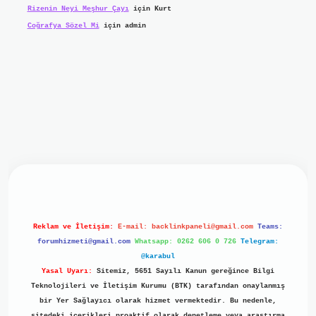
Rizenin Neyi Meşhur Çayı
için
Kurt
Coğrafya Sözel Mi
için
admin
iriş
ilbet giriş
grand opera bet
https://www.betexper.xyz/
b
Reklam ve İletişim:
E-mail:
backlinkpaneli@gmail.com
Teams:
forumhizmeti@gmail.com
Whatsapp: 0262 606 0 726
Telegram:
@karabul
Yasal Uyarı:
Sitemiz, 5651 Sayılı Kanun gereğince Bilgi
Teknolojileri ve İletişim Kurumu (BTK) tarafından onaylanmış
bir Yer Sağlayıcı olarak hizmet vermektedir. Bu nedenle,
sitedeki içerikleri proaktif olarak denetleme veya araştırma