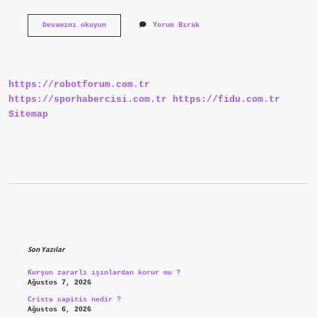
Coğrafi
Devamını okuyun
Yorum Bırak
Keşifler
Kimler
Yaptı
https://robotforum.com.tr
https://sporhabercisi.com.tr
https://fidu.com.tr
Sitemap
Sidebar
Son Yazılar
Kurşun zararlı ışınlardan korur mu ?
Ağustos 7, 2026
Crista capitis nedir ?
Ağustos 6, 2026