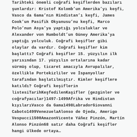
Tarihteki önemli coğrafi keşiflerden bazıları
şunlardır: Kristof Kolomb’un Amerika’yı keşfi,
Vasco da Gama’nın Hindistan’ı keşfi, James
Cook’un Pasifik Okyanusu’nu keşfi, Marco
Polo’nun Asya’ya yaptığı yolculuklar ve
Alexander von Humboldt’un Güney Amerika’ya
yaptığı yolculuk. Coğrafi keşifler gibi
olaylar da vardır. Coğrafi keşifler kim
başlattı? Coğrafi keşifler 15. yüzyılın ilk
yarısından 17. yüzyılın ortalarına kadar
sürmüş olup, ticaret amacıyla Avrupalılar,
özellikle Portekizliler ve İspanyollar
tarafından başlatılmıştır. Kimler keşiflere
katıldı? Coğrafi keşiflerin
listesiTarihKeşfedilenKaşifler (gezginler ve
coğrafyacılar)1497-1499Afrika ve Hindistan
kıyılarıVasco da Gama1498LabradorGiovanni
Caboto1499VenezuelaAlonso de Ojeda, Amerigo
Vespucci1500AmazonVicente Yáñez Pinzón, Martín
Alonso Pinzón68 satır daha Coğrafi keşifler
hangi ülkede ortaya…