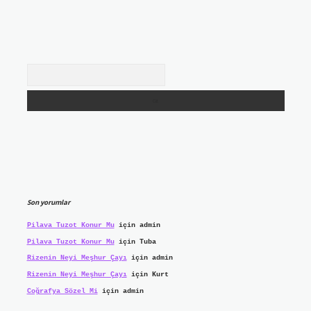
Arama
Son yorumlar
Pilava Tuzot Konur Mu
için
admin
Pilava Tuzot Konur Mu
için
Tuba
Rizenin Neyi Meşhur Çayı
için
admin
Rizenin Neyi Meşhur Çayı
için
Kurt
Coğrafya Sözel Mi
için
admin