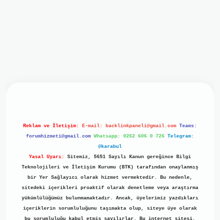
giriş
ilbet giriş
grand opera bet
https://www.betexper.xyz/
Reklam ve İletişim:
E-mail:
backlinkpaneli@gmail.com
Teams:
forumhizmeti@gmail.com
Whatsapp: 0262 606 0 726
Telegram:
@karabul
Yasal Uyarı:
Sitemiz, 5651 Sayılı Kanun gereğince Bilgi
Teknolojileri ve İletişim Kurumu (BTK) tarafından onaylanmış
bir Yer Sağlayıcı olarak hizmet vermektedir. Bu nedenle,
sitedeki içerikleri proaktif olarak denetleme veya araştırma
yükümlülüğümüz bulunmamaktadır. Ancak, üyelerimiz yazdıkları
içeriklerin sorumluluğunu taşımakta olup, siteye üye olarak
bu sorumluluğu kabul etmiş sayılırlar. Bu internet sitesi,