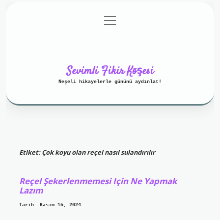
menüyü
Anasayfa
Gizlilik Politikası
aç
Yasal Uyarı
Hakkımızda
Sevimli Fikir Köşesi
Neşeli hikayelerle gününü aydınlat!
Etiket:
Çok koyu olan reçel nasıl sulandırılır
Reçel Şekerlenmemesi Için Ne Yapmak
Lazım
Tarih: Kasım 15, 2024