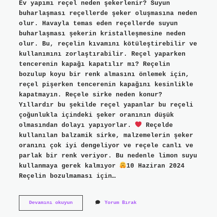
Ev yapımı reçel neden şekerlenir? Suyun
buharlaşması reçellerde şeker oluşmasına neden
olur. Havayla temas eden reçellerde suyun
buharlaşması şekerin kristalleşmesine neden
olur. Bu, reçelin kıvamını kötüleştirebilir ve
kullanımını zorlaştırabilir. Reçel yaparken
tencerenin kapağı kapatılır mı? Reçelin
bozulup koyu bir renk almasını önlemek için,
reçel pişerken tencerenin kapağını kesinlikle
kapatmayın. Reçele sirke neden konur?
Yıllardır bu şekilde reçel yapanlar bu reçeli
çoğunlukla içindeki şeker oranının düşük
olmasından dolayı yapıyorlar.
Reçelde
kullanılan balzamik sirke, malzemelerin şeker
oranını çok iyi dengeliyor ve reçele canlı ve
parlak bir renk veriyor. Bu nedenle limon suyu
kullanmaya gerek kalmıyor
10 Haziran 2024
Reçelin bozulmaması için…
Reçel
Devamını okuyun
Yorum Bırak
Şekerlenmemesi
Için